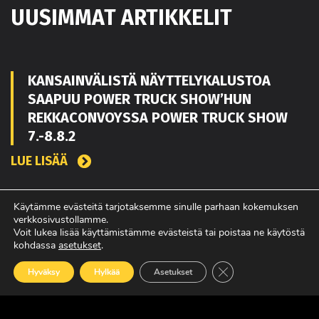
UUSIMMAT ARTIKKELIT
KANSAINVÄLISTÄ NÄYTTELYKALUSTOA
SAAPUU POWER TRUCK SHOW’HUN
REKKACONVOYSSA POWER TRUCK SHOW
7.-8.8.2
LUE LISÄÄ
Käytämme evästeitä tarjotaksemme sinulle parhaan kokemuksen
TOUKO KAAKKO VAHVISTAMAAN MATEKON
verkkosivustollamme.
Voit lukea lisää käyttämistämme evästeistä tai poistaa ne käytöstä
MYYNTIÄ PIRKANMAALLA
kohdassa
asetukset
.
LUE LISÄÄ
Sulje evästebanneri
Hyväksy
Hylkää
Asetukset