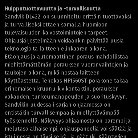
Huipputuottavuutta ja -turvallisuutta
Sandvik DL422i on suunniteltu erittäin tuottavaksi
ja turvalliseksi ottaen samalla huomioon
tulevaisuuden kaivostoimintojen tarpeet.
Ohjausjärjestelmään voidaankin päivittää uusia
teknologioita laitteen elinkaaren aikana.
Etäohjaus ja automaattinen poraus mahdollistaa
miehittämättömän porauksen vuoronvaihtojen ja
taukojen aikana, mikä nostaa laitteen
käyttöastetta. Tehokas HF1560ST-porakone takaa
erinomaisen kruunu-kivikontaktin, porauksen
vakauden, tunkeumanopeuden ja suorituskyvyn.
Sandvikin uudessa i-sarjan ohjaamossa on
entistäkin turvallisempaa ja miellyttävämpää
työskennellä. Näkyvyys ohjaamosta on parempi ja
melutaso alhaisempi, ohjauspaneelia voi säätää ja
istuimessa on täysi selkä- ja päätuki. Kääntyvien