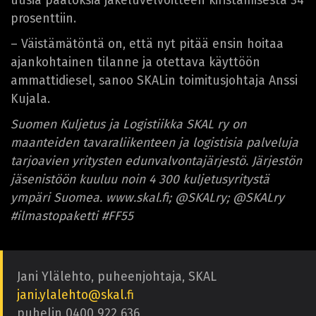
uusia päätöksiä jakeluvelvoitteen kiristämisestä 34
prosenttiin.
– Väistämätöntä on, että nyt pitää ensin hoitaa
ajankohtainen tilanne ja otettava käyttöön
ammattidiesel, sanoo SKALin toimitusjohtaja Anssi
Kujala.
Suomen Kuljetus ja Logistiikka SKAL ry on
maanteiden tavaraliikenteen ja logistisia palveluja
tarjoavien yritysten edunvalvontajärjestö. Järjestön
jäsenistöön kuuluu noin 4 300 kuljetusyritystä
ympäri Suomea. www.skal.fi; @SKALry; @SKALry
#ilmastopaketti #FF55
Jani Ylälehto, puheenjohtaja, SKAL
jani.ylalehto@skal.fi
puhelin 0400 922 636