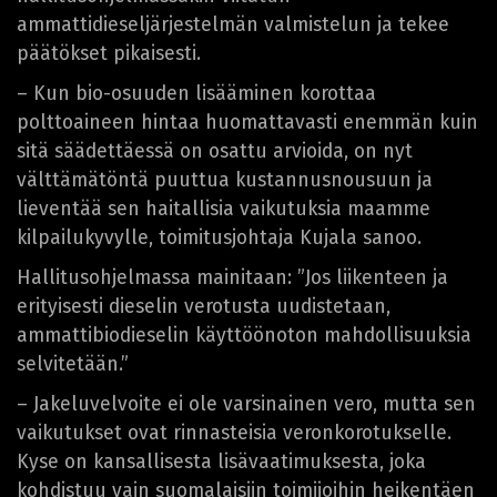
ammattidieseljärjestelmän valmistelun ja tekee
päätökset pikaisesti.
– Kun bio-osuuden lisääminen korottaa
polttoaineen hintaa huomattavasti enemmän kuin
sitä säädettäessä on osattu arvioida, on nyt
välttämätöntä puuttua kustannusnousuun ja
lieventää sen haitallisia vaikutuksia maamme
kilpailukyvylle, toimitusjohtaja Kujala sanoo.
Hallitusohjelmassa mainitaan: ”Jos liikenteen ja
erityisesti dieselin verotusta uudistetaan,
ammattibiodieselin käyttöönoton mahdollisuuksia
selvitetään.”
– Jakeluvelvoite ei ole varsinainen vero, mutta sen
vaikutukset ovat rinnasteisia veronkorotukselle.
Kyse on kansallisesta lisävaatimuksesta, joka
kohdistuu vain suomalaisiin toimijoihin heikentäen