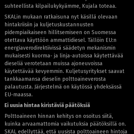
suhteellista kilpailukykyämme, Kujala toteaa.
SKALin mukaan ratkaisuna nyt käsillä olevaan
hintakriisiin ja kuljetuskustannusten
pidempiaikaiseen hillitsemiseen on Suomessa
otettava käyttöön ammattidiesel. Tällöin EU:n
energiaverodirektiivissä säädetyn mekanismin
mukaisesti kuorma- ja linja-autoissa käytettävää
dieseliä verotetaan muissa ajoneuvoissa
käytettävää kevyemmin. Kuljetusyritykset saavat
tankkaamansa dieselin polttoaineverosta
palautusta. Järjestelmä on käytössä yhdeksässä
EU-maassa.
Ei uusia hintaa kiristäviä päätöksiä
Polttoaineen hinnan kehitys on osoitus siitä,
kuinka arvaamattomia vaikutuksia päätöksillä on.
SKAL edellyttää, että uusista polttoaineen hintoja