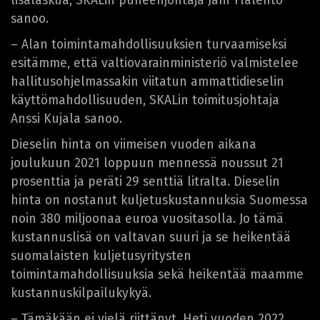
lisälaskua, SKALin puheenjohtaja Jani Ylälehto
sanoo.
– Alan toimintamahdollisuuksien turvaamiseksi
esitämme, että valtiovarainministeriö valmistelee
hallitusohjelmassakin viitatun ammattidieselin
käyttömahdollisuuden, SKALin toimitusjohtaja
Anssi Kujala sanoo.
Dieselin hinta on viimeisen vuoden aikana
joulukuun 2021 loppuun mennessä noussut 21
prosenttia ja peräti 29 senttiä litralta. Dieselin
hinta on nostanut kuljetuskustannuksia Suomessa
noin 380 miljoonaa euroa vuositasolla. Jo tämä
kustannuslisä on valtavan suuri ja se heikentää
suomalaisten kuljetusyritysten
toimintamahdollisuuksia sekä heikentää maamme
kustannuskilpailukykyä.
– Tämäkään ei vielä riittänyt. Heti vuoden 2022