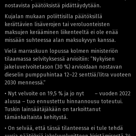
nostavista päätöksistä pidättäydytään.
Kujalan mukaan poliittisilla päätöksillä
kerättävien lisäverojen tai veroluonteisten
maksujen kerääminen liikenteeltä ei ole enää
missään suhteessa alan maksukyvyn kanssa.
Vielä marraskuun lopussa kolmen ministeriön
tilaamassa selvityksessä arvioitiin: ”Nykyisen
jakeluvelvoitetason (30 %) arvioidaan nostavan
dieselin pumppuhintaa 12–22 senttiä/litra vuoteen
2030 mennessä.”
• Nyt velvoite on 19,5 % ja jo nyt – vuoden 2022
alussa – tuo ennustettu hinnannousu toteutui.
Tuskin lainsäätäjäkään on tarkoittanut
tämänkaltaista kehitystä.
• On selvää, että tässä tilanteessa ei tule tehdä