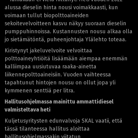
alussa dieselin hinta nousi voimakkaasti, kun
voimaan tullut biopolttoaineiden
sekoitevelvoitteen kasvu näkyy suoraan dieselin
pumppuhinnoissa. Kustannusten nousu alkaa olla
jo sietämätöntä, puheenjohtaja Ylälehto toteaa.
Kiristynyt jakeluvelvoite velvoittaa
polttoaineyhtiöitä lisäämään aiempaa enemmän
kalliimpaa uusiutuvaa raaka-ainetta
liikennepolttoaineisiin. Vuoden vaihteessa
tapahtunut hintojen nousu on ollut jopa yli
kymmenen senttiä per litra.
Hallitusohjelmassa mainittu ammattidiesel
valmisteltava heti
Kuljetusyritysten edunvalvoja SKAL vaatii, että
tässä tilanteessa hallitus aloittaa
hallitusohjelmassakin viitatun