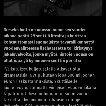
Dieselin hinta on noussut viimeisen vuoden
aikana peräti 29 senttiä litralta ja kurittaa
kohtuuttomasti suomalaista tavaraliikennettä.
Vuodenvaihteessa lisähaastetta toi kiristynyt
jakeluvelvoite, jonka myötä hintojen nousu on
ollut jopa yli kymmenen senttiä per litra.
-Vaikutukset kuljetusalalle alkavat olla
dramaattisia. Nyt puhutaan jopa 500 miljoonan
euron lisäkustannuksista. Yksittäiselle
ajoneuvoyhdistelmällä viimeisen vuoden aikana
tapahtunut dieselin hinnannousu on voinut
tarkoittaa kymmenien tuhansien eurojen