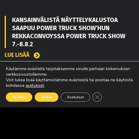
KANSAINVÄLISTÄ NÄYTTELYKALUSTOA
SAAPUU POWER TRUCK SHOW’HUN
REKKACONVOYSSA POWER TRUCK SHOW
7.-8.8.2
LUE LISÄÄ
Käytämme evästeitä tarjotaksemme sinulle parhaan kokemuksen
verkkosivustollamme.
TOUKO KAAKKO VAHVISTAMAAN MATEKON
Voit lukea lisää käyttämistämme evästeistä tai poistaa ne käytöstä
kohdassa
asetukset
.
MYYNTIÄ PIRKANMAALLA
Sulje evästebanneri
Hyväksy
Hylkää
Asetukset
LUE LISÄÄ
POWER TRUCK SHOW’SSA MUKANA
AMERIKASTA PALAAVA BLUE SCANIA,