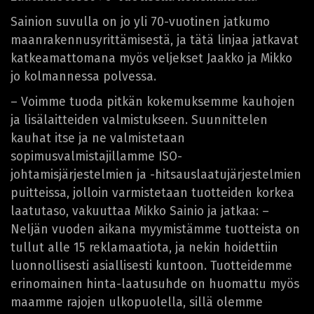
Sainion suvulla on jo yli 70-vuotinen jatkumo
maanrakennusyrittämisestä, ja tätä linjaa jatkavat
katkeamattomana myös veljekset Jaakko ja Mikko
jo kolmannessa polvessa.
– Voimme tuoda pitkän kokemuksemme kauhojen
ja lisälaitteiden valmistukseen. Suunnittelen
kauhat itse ja ne valmistetaan
sopimusvalmistajillamme ISO-
johtamisjärjestelmien ja -hitsauslaatujärjestelmien
puitteissa, jolloin varmistetaan tuotteiden korkea
laatutaso, vakuuttaa Mikko Sainio ja jatkaa: –
Neljän vuoden aikana myymistämme tuotteista on
tullut alle 15 reklamaatiota, ja nekin hoidettiin
luonnollisesti asiallisesti kuntoon. Tuotteidemme
erinomainen hinta-laatusuhde on huomattu myös
maamme rajojen ulkopuolella, sillä olemme