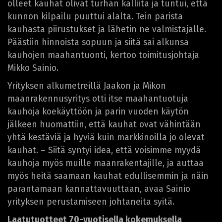
olleet kauhat olivat turhan kalliita ja tuntui, että
kunnon kilpailu puuttui alalta. Tein parista
kauhasta piirustukset ja lähetin ne valmistajalle.
Päästiin hinnoista sopuun ja siitä sai alkunsa
kauhojen maahantuonti, kertoo toimitusjohtaja
Mikko Sainio.
Yrityksen alkumetreillä Jaakon ja Mikon
maanrakennusyritys otti itse maahantuotuja
kauhoja koekäyttöön ja parin vuoden käytön
jälkeen huomattiin, että kauhat ovat vähintään
yhtä kestäviä ja hyviä kuin markkinoilla jo olevat
kauhat. – Siitä syntyi idea, että voisimme myydä
kauhoja myös muille maanrakentajille, ja auttaa
myös heitä saamaan kauhat edullisemmin ja näin
parantamaan kannattavuuttaan, avaa Sainio
yrityksen perustamiseen johtaneita syitä.
Laatutuotteet 70-vuotisella kokemuksella