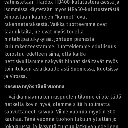
valmistetaan Hardox HB400-kulutusteräksestä ja
isommissa käytetään myös HB450-kulutusterästä.
Ainoastaan kauhojen “kannet” ovat
rakenneteräksestä. Vaikka tuotteemme ovat
laadukkaita, ne ovat myös todella
hintakilpailukykyisiä, johtuen pienestä
kulurakenteestamme. Tuotteidemme edullisuus
korostuu edelleen siinä, että kaikki
nettisivuillamme näkyvät hinnat sisältävät myös
toimituksen asiakkaalle asti Suomessa, Ruotsissa
ja Virossa.
Kasvua myös tänä vuonna
– Vaikka maanrakennuspuolen tilanne ei ole tällä
hetkellä kovin hyvä, olemme siitä huolimatta
saavuttaneet kasvua. Viime vuonna myytiin 300
kauhaa. Tänä vuonna tuohon lukuun yllettiin jo
lokakuussa, ja kysyntä tuntuu jatkuvan edelleen