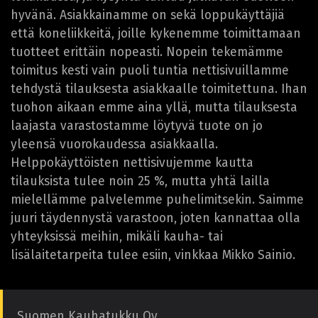
hyvänä. Asiakkainamme on sekä loppukäyttäjiä
että koneliikkeitä, joille kykenemme toimittamaan
tuotteet erittäin nopeasti. Nopein tekemämme
toimitus kesti vain puoli tuntia nettisivuillamme
tehdystä tilauksesta asiakkaalle toimitettuna. Ihan
tuohon aikaan emme aina yllä, mutta tilauksesta
laajasta varastostamme löytyvä tuote on jo
yleensä vuorokaudessa asiakkaalla.
Helppokäyttöisten nettisivujemme kautta
tilauksista tulee noin 25 %, mutta yhtä lailla
mielellämme palvelemme puhelimitsekin. Saimme
juuri täydennystä varastoon, joten kannattaa olla
yhteyksissä meihin, mikäli kauha- tai
lisälaitetarpeita tulee esiin, vinkkaa Mikko Sainio.
Suomen Kauhatukku Oy