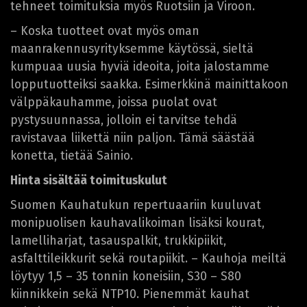
tehneet toimituksia myös Ruotsiin ja Viroon.
– Koska tuotteet ovat myös oman
maanrakennusyrityksemme käytössä, sieltä
kumpuaa uusia hyviä ideoita, joita jalostamme
lopputuotteiksi saakka. Esimerkkinä mainittakoon
välppäkauhamme, joissa puolat ovat
pystysuunnassa, jolloin ei tarvitse tehdä
ravistavaa liikettä niin paljon. Tämä säästää
konetta, tietää Sainio.
Hinta sisältää toimituskulut
Suomen Kauhatukun repertuaariin kuuluvat
monipuolisen kauhavalikoiman lisäksi kourat,
lamelliharjat, tasauspalkit, trukkipiikit,
asfalttileikkurit sekä routapiikit. – Kauhoja meiltä
löytyy 1,5 – 35 tonnin koneisiin, S30 – S80
kiinnikkein sekä NTP10. Pienemmät kauhat