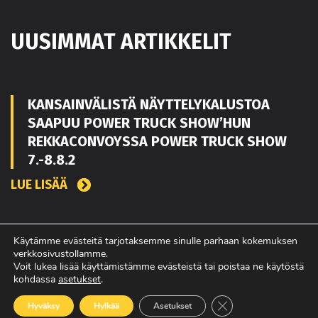
UUSIMMAT ARTIKKELIT
KANSAINVÄLISTÄ NÄYTTELYKALUSTOA
SAAPUU POWER TRUCK SHOW’HUN
REKKACONVOYSSA POWER TRUCK SHOW
7.-8.8.2
LUE LISÄÄ
TOUKO KAAKKO VAHVISTAMAAN MATEKON
Käytämme evästeitä tarjotaksemme sinulle parhaan kokemuksen
verkkosivustollamme.
MYYNTIÄ PIRKANMAALLA
Voit lukea lisää käyttämistämme evästeistä tai poistaa ne käytöstä
kohdassa
asetukset
.
LUE LISÄÄ
Sulje evästebanneri
Hyväksy
Hylkää
Asetukset