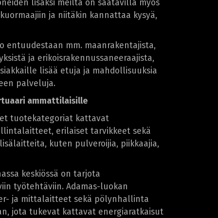
neiden lisäksi meiltä on saatavilla myös
äkuormaajiin ja niitäkin kannattaa kysyä,
jo entuudestaan mm. maanrakentajista,
yksistä ja erikoisrakennussaneeraajista,
iakkaille lisää etuja ja mahdollisuuksia
en palveluja.
tuaari ammattilaisille
t tuotekategoriat kattavat
lintalaitteet, erilaiset tarvikkeet sekä
isälaitteita, kuten pulveroijia, piikkaajia,
ssa keskiössä on tarjota
viin työtehtäviin. Adamas-luokan
r- ja mittalaitteet sekä pölynhallinta
n, jota tukevat kattavat energiaratkaisut