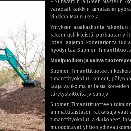
– Sunwardin ja Green Masterin -ko
varaosat kaikkiin kiinalaisiin pyör
vinkkaa Maunuksela.
Yrityksen asiakaskunta rakentuu 
rakennusliikkeistä, purkualan yrit
joten laajempi konetarjonta tuo as
hyödyntää Suomen Timanttituotte
Monipuolinen ja vahva tuotereper
Suomen Timanttituoteetn keskeise
timanttityökalut, koneet, pölynhal
laaja valikoima erilaisia koneiden l
tärytyslaitteita ja sahoja.
Suomen Timanttituotteen toiminna
ammattilaistason ratkaisuja vaati
timanttityökalut, akkukoneet, lase
muodostavat yhtiön ydinvalikoima