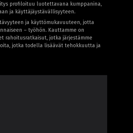
 Yritys profiloituu luotettavana kumppanina,
an ja käyttäjäystävällisyyteen.
ävyyteen ja käyttömukavuuteen, jotta
lennaiseen – työhön. Kauttamme on
et rahoitusratkaisut, jotka järjestämme
a, jotka todella lisäävät tehokkuutta ja