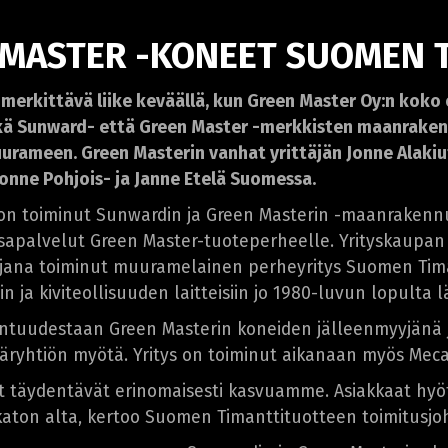
 MASTER -KONEET SUOMEN 
erkittävä liike keväällä, kun Green Master Oy:n koko
kä Sunward- että Green Master -merkkisten maanraken
ameen. Green Masterin vanhat yrittäjän Jonne Alakiutt
Jonne Pohjois- ja Janne Etelä Suomessa.
on toiminut Sunwardin ja Green Masterin -maanrakenn
apalvelut Green Master-tuoteperheelle. Yrityskaupan m
tajana toiminut muuramelainen perheyritys Suomen Tim
 ja kiviteollisuuden laitteisiin jo 1980-luvun lopulta 
ntuudestaan Green Masterin koneiden jälleenmyyjänä 
äryhtiön myötä. Yritys on toiminut aikanaan myös Mec
täydentävät erinomaisesti kasvuamme. Asiakkaat hyöt
aton alta, kertoo Suomen Timanttituotteen toimitusjo