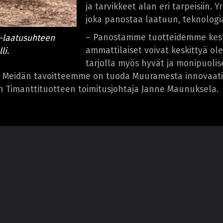
ja tarvikkeet alan eri tarpeisiin.
joka panostaa laatuun, teknologia
– Panostamme tuotteidemme kest
-laatusuhteen
ammattilaiset voivat keskittyä o
li.
tarjolla myös hyvät ja monipuolis
 Meidän tavoitteemme on tuoda Muuramesta innovaatioit
n Timanttituotteen toimitusjohtaja Janne Maunuksela.