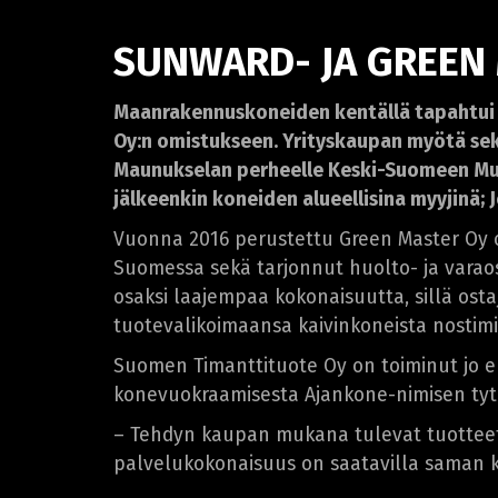
SUNWARD- JA GREEN
Maanrakennuskoneiden kentällä tapahtui m
Oy:n omistukseen. Yrityskaupan myötä se
Maunukselan perheelle Keski-Suomeen Muur
jälkeenkin koneiden alueellisina myyjinä; 
Vuonna 2016 perustettu Green Master Oy 
Suomessa sekä tarjonnut huolto- ja varaos
osaksi laajempaa kokonaisuutta, sillä os
tuotevalikoimaansa kaivinkoneista nostimiin
Suomen Timanttituote Oy on toiminut jo e
konevuokraamisesta Ajankone-nimisen tyt
– Tehdyn kaupan mukana tulevat tuotteet 
palvelukokonaisuus on saatavilla saman k