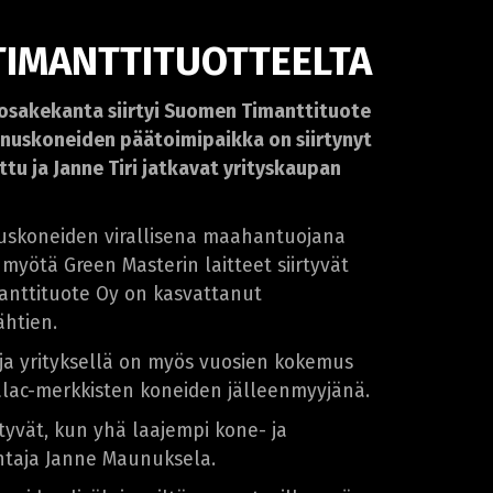
TIMANTTITUOTTEELTA
 osakekanta siirtyi Suomen Timanttituote
nuskoneiden päätoimipaikka on siirtynyt
u ja Janne Tiri jatkavat yrityskaupan
uskoneiden virallisena maahantuojana
yötä Green Masterin laitteet siirtyvät
anttituote Oy on kasvattanut
lähtien.
ja yrityksellä on myös vuosien kokemus
alac-merkkisten koneiden jälleenmyyjänä.
yvät, kun yhä laajempi kone- ja
htaja Janne Maunuksela.