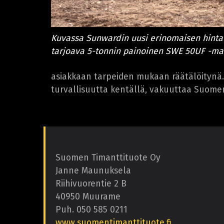
Kuvassa Sunwardin uusi erinomaisen hinta
tarjoava 5-tonnin painoinen SWE 50UF -mal
asiakkaan tarpeiden mukaan räätälöitynä.
turvallisuutta kentällä, vakuuttaa Suome
Suomen Timanttituote Oy
Janne Maunuksela
Riihivuorentie 2 B
40950 Muurame
Puh. 050 585 0211
www.suomentimanttituote.fi.