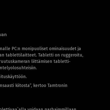
van
innalle PC:n monipuoliset ominaisuudet ja
tablettilaitteet. Tabletti on ruggeroitu,
eruutuskameran liittämisen tabletti-
ntelyolosuhteisiin.
ituskäyttöön.
saasti kiitosta”, kertoo Tamtronin
blettivaa`alla voidaan parhaimmillaan