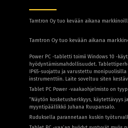
Tamtron Oy tuo kevään aikana markkinoil
Tamtron Oy tuo kevään aikana markkino
Power PC -tabletti toimii Windows 10 -käyt
hyödyntämismahdollisuudet. Tablettiperhee
IP65-suojattu ja varustettu monipuolisilla
instrumenttiin. Laite soveltuu siten kestä
Tablet PC Power -vaakaohjelmisto on tyyp
”Näytön kosketusherkkyys, käytettävyys ja 
myyntipäällikkö Juhana Ruupansalo.
Ruduksella parannetaan kuskin työturvall
Tablet PC -vaa’an hyödyt syntyvät myös p