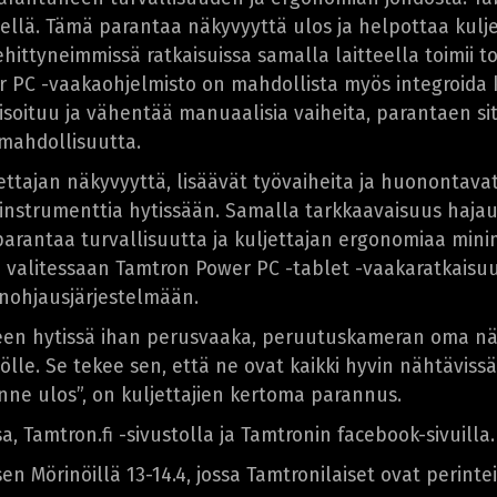
llä. Tämä parantaa näkyvyyttä ulos ja helpottaa kulje
hittyneimmissä ratkaisuissa samalla laitteella toimii 
r PC -vaakaohjelmisto on mahdollista myös integroid
atisoituu ja vähentää manuaalisia vaiheita, parantaen 
 mahdollisuutta.
jettajan näkyvyyttä, lisäävät työvaiheita ja huononta
 instrumenttia hytissään. Samalla tarkkaavaisuus hajaut
 parantaa turvallisuutta ja kuljettajan ergonomiaa mi
a valitessaan Tamtron Power PC -tablet -vaakaratkaisuun
nohjausjärjestelmään.
en hytissä ihan perusvaaka, peruutuskameran oma näyt
lle. Se tekee sen, että ne ovat kaikki hyvin nähtävissä,
ne ulos”, on kuljettajien kertoma parannus.
, Tamtron.fi -sivustolla ja Tamtronin facebook-sivuilla.
Mörinöillä 13-14.4, jossa Tamtronilaiset ovat perinte