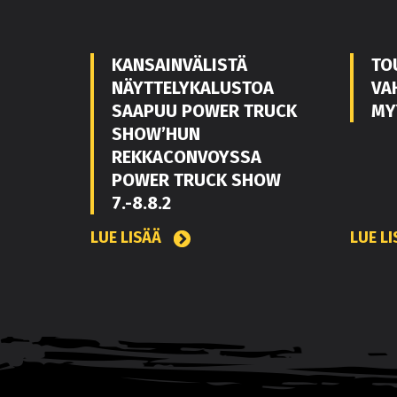
KANSAINVÄLISTÄ
TO
NÄYTTELYKALUSTOA
VA
SAAPUU POWER TRUCK
MY
SHOW’HUN
REKKACONVOYSSA
POWER TRUCK SHOW
7.-8.8.2
LUE LISÄÄ
LUE L