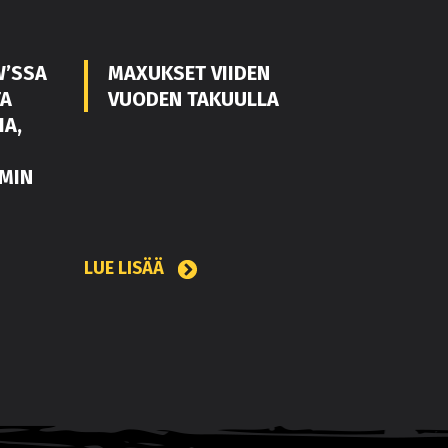
W’SSA
MAXUKSET VIIDEN
TA
VUODEN TAKUULLA
IA,
MIN
LUE LISÄÄ