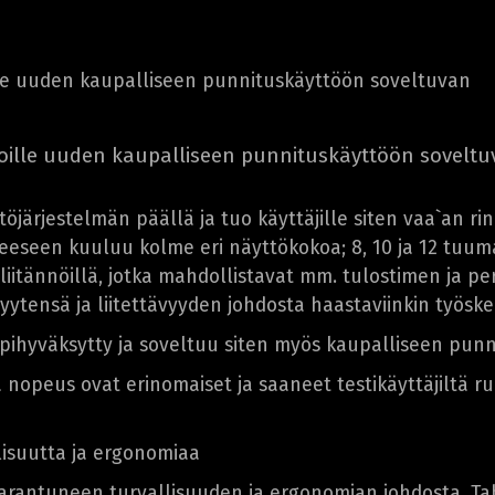
le uuden kaupalliseen punnituskäyttöön soveltuvan
ille uuden kaupalliseen punnituskäyttöön soveltu
töjärjestelmän päällä ja tuo käyttäjille siten vaa`an r
seen kuuluu kolme eri näyttökokoa; 8, 10 ja 12 tuuman 
 liitännöillä, jotka mahdollistavat mm. tulostimen ja p
vyytensä ja liitettävyyden johdosta haastaviinkin työske
pihyväksytty ja soveltuu siten myös kaupalliseen punn
nopeus ovat erinomaiset ja saaneet testikäyttäjiltä run
isuutta ja ergonomiaa
arantuneen turvallisuuden ja ergonomian johdosta. Ta