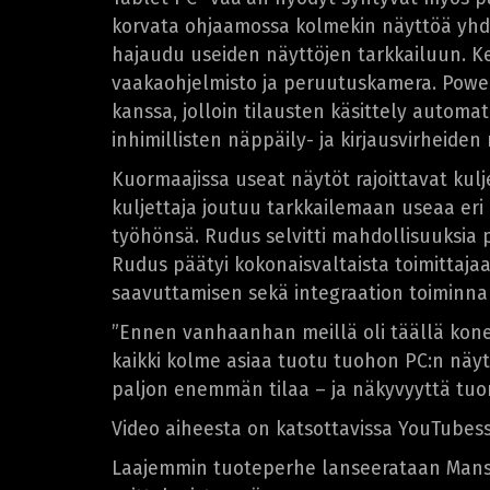
korvata ohjaamossa kolmekin näyttöä yhde
hajaudu useiden näyttöjen tarkkailuun. Ke
vaakaohjelmisto ja peruutuskamera. Powe
kanssa, jolloin tilausten käsittely autom
inhimillisten näppäily- ja kirjausvirheiden
Kuormaajissa useat näytöt rajoittavat kul
kuljettaja joutuu tarkkailemaan useaa eri
työhönsä. Rudus selvitti mahdollisuuksia
Rudus päätyi kokonaisvaltaista toimittaja
saavuttamisen sekä integraation toiminna
”Ennen vanhaanhan meillä oli täällä kone
kaikki kolme asiaa tuotu tuohon PC:n näytö
paljon enemmän tilaa – ja näkyvyyttä tuon
Video aiheesta on katsottavissa YouTubessa
Laajemmin tuoteperhe lanseerataan Mansen 