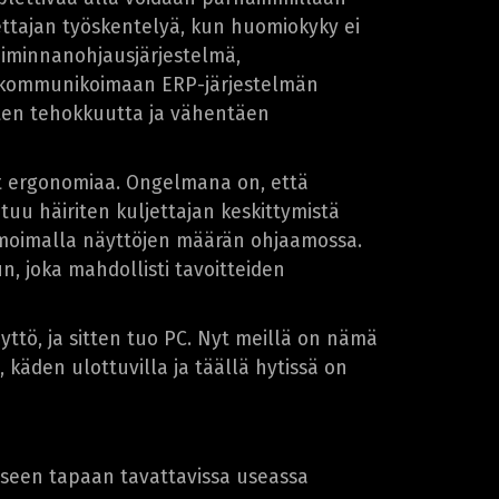
ttajan työskentelyä, kun huomiokyky ei
toiminnanohjausjärjestelmä,
a kommunikoimaan ERP-järjestelmän
siten tehokkuutta ja vähentäen
vat ergonomiaa. Ongelmana on, että
uu häiriten kuljettajan keskittymistä
nimoimalla näyttöjen määrän ohjaamossa.
, joka mahdollisti tavoitteiden
tö, ja sitten tuo PC. Nyt meillä on nämä
 käden ulottuvilla ja täällä hytissä on
iseen tapaan tavattavissa useassa