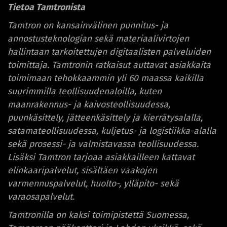
Tietoa Tamtronista
Tamtron on kansainvälinen punnitus- ja
annostusteknologian sekä materiaalivirtojen
hallintaan tarkoitettujen digitaalisten palveluiden
toimittaja. Tamtronin ratkaisut auttavat asiakkaita
toimimaan tehokkaammin yli 60 maassa kaikilla
suurimmilla teollisuudenaloilla, kuten
maanrakennus- ja kaivosteollisuudessa,
puunkäsittely, jätteenkäsittely ja kierrätysalalla,
satamateollisuudessa, kuljetus- ja logistiikka-alalla
sekä prosessi- ja valmistavassa teollisuudessa.
Lisäksi Tamtron tarjoaa asiakkailleen kattavat
elinkaaripalvelut, sisältäen vaakojen
varmennuspalvelut, huolto-, ylläpito- sekä
varaosapalvelut.
Tamtronilla on kaksi toimipistettä Suomessa,