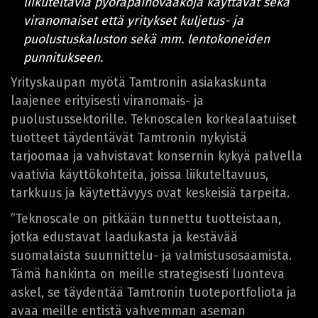
liikuteltavia pyöräpainovaakoja käyttävät sekä
viranomaiset että yritykset kuljetus- ja
puolustuskaluston sekä mm. lentokoneiden
punnitukseen.
Yrityskaupan myötä Tamtronin asiakaskunta
laajenee erityisesti viranomais- ja
puolustussektorille. Teknoscalen korkealaatuiset
tuotteet täydentävät Tamtronin nykyistä
tarjoomaa ja vahvistavat konsernin kykyä palvella
vaativia käyttökohteita, joissa liikuteltavuus,
tarkkuus ja käytettävyys ovat keskeisiä tarpeita.
”Teknoscale on pitkään tunnettu tuotteistaan,
jotka edustavat laadukasta ja kestävää
suomalaista suunnittelu- ja valmistusosaamista.
Tämä hankinta on meille strategisesti luonteva
askel, se täydentää Tamtronin tuoteportfoliota ja
avaa meille entistä vahvemman aseman