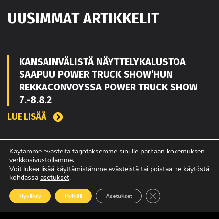
UUSIMMAT ARTIKKELIT
KANSAINVÄLISTÄ NÄYTTELYKALUSTOA
SAAPUU POWER TRUCK SHOW’HUN
REKKACONVOYSSA POWER TRUCK SHOW
7.-8.8.2
LUE LISÄÄ
Käytämme evästeitä tarjotaksemme sinulle parhaan kokemuksen
TOUKO KAAKKO VAHVISTAMAAN MATEKON
verkkosivustollamme.
MYYNTIÄ PIRKANMAALLA
Voit lukea lisää käyttämistämme evästeistä tai poistaa ne käytöstä
kohdassa
asetukset
.
LUE LISÄÄ
Sulje evästebanneri
Hyväksy
Hylkää
Asetukset