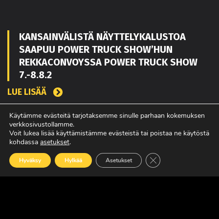
KANSAINVÄLISTÄ NÄYTTELYKALUSTOA
SAAPUU POWER TRUCK SHOW’HUN
REKKACONVOYSSA POWER TRUCK SHOW
7.-8.8.2
LUE LISÄÄ
Käytämme evästeitä tarjotaksemme sinulle parhaan kokemuksen
verkkosivustollamme.
TOUKO KAAKKO VAHVISTAMAAN MATEKON
Voit lukea lisää käyttämistämme evästeistä tai poistaa ne käytöstä
kohdassa
asetukset
.
MYYNTIÄ PIRKANMAALLA
Sulje evästebanneri
Hyväksy
Hylkää
Asetukset
LUE LISÄÄ
POWER TRUCK SHOW’SSA MUKANA
AMERIKASTA PALAAVA BLUE SCANIA,