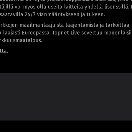
täjillä voi myös olla useita laitteita yhdellä lisenssill
 saatavilla 24/7 vianmääritykseen ja tukeen.
kkojen maailmanlaajuista laajentamista ja tarkoittaa, 
ja laajasti Euroopassa. Topnet Live soveltuu monenlais
arkkuusmaatalous.
tta.