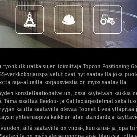
 työnkulkuratkaisujen toimittaja Topcon Positioning 
SS-verkkokorjauspalvelut ovat nyt saatavilla joka puole
tta raja-alueilla korjausviestiä on myös saatavilla.
äyden konstellaatiopalvelun, jossa käytetään kaikkia ne
 Tämä sisältää Beidou- ja Galileojärjestelmät sekä luo
nmyyjän kautta saatavilla olevaa Topnet Liveä ylläpitä
n täysin yhteensopiva kaikkien alan standardeja käyttä
tavuuden, sillä saatavilla on vuosi-, kuukausi- ja jopa t
 Saatavilla on myös yleiseurooppalaisia tilauksia, joll