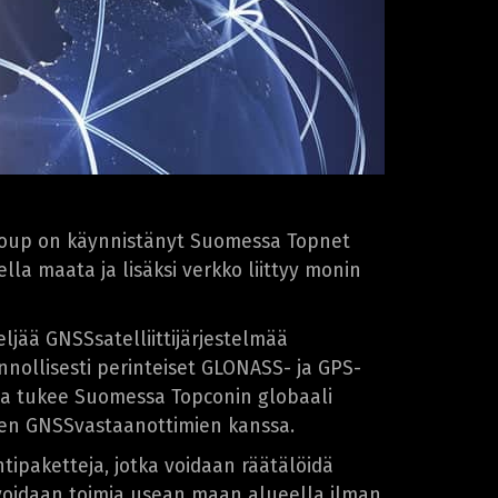
Group on käynnistänyt Suomessa Topnet
lla maata ja lisäksi verkko liittyy monin
ljää GNSSsatelliittijärjestelmää
nnollisesti perinteiset GLONASS- ja GPS-
ä ja tukee Suomessa Topconin globaali
vien GNSSvastaanottimien kanssa.
untipaketteja, jotka voidaan räätälöidä
a voidaan toimia usean maan alueella ilman