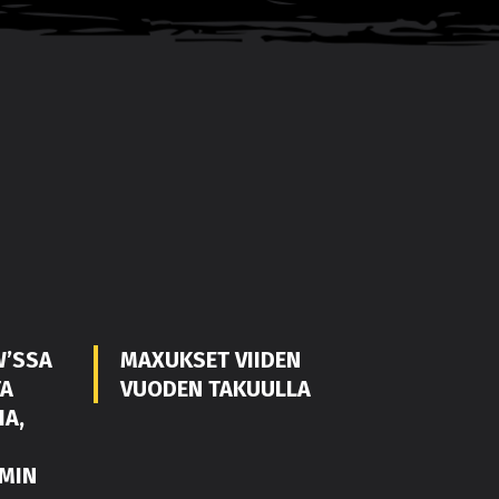
W’SSA
MAXUKSET VIIDEN
TA
VUODEN TAKUULLA
IA,
MIN