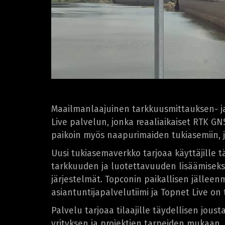
Maailmanlaajuinen tarkkuusmittauksen- ja
Live palvelun, jonka reaaliaikaiset RTK GN
paikoin myös naapurimaiden tukiasemiin, jo
Uusi tukiasemaverkko tarjoaa käyttäjille t
tarkkuuden ja luotettavuuden lisäämiseksi.
järjestelmät. Topconin paikallisen jällee
asiantuntijapalvelutiimi ja Topnet Live o
Palvelu tarjoaa tilaajille täydellisen jous
yrityksen ja projektien tarpeiden mukaan.