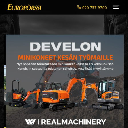
Navi
020 757 9700