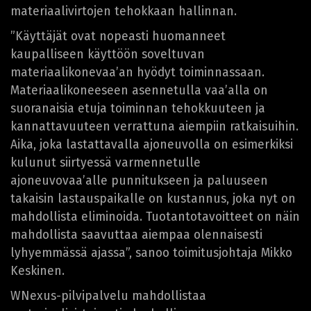
materiaalivirtojen tehokkaan hallinnan.
”Käyttäjät ovat nopeasti huomanneet
kaupalliseen käyttöön soveltuvan
materiaalikonevaa’an hyödyt toiminnassaan.
Materiaalikoneeseen asennetulla vaa’alla on
suoranaisia etuja toiminnan tehokkuuteen ja
kannattavuuteen verrattuna aiempiin ratkaisuihin.
Aika, joka lastattavalla ajoneuvolla on esimerkiksi
kulunut siirtyessä varmennetulle
ajoneuvovaa’alle punnitukseen ja paluuseen
takaisin lastauspaikalle on kustannus, joka nyt on
mahdollista eliminoida. Tuotantotavoitteet on näin
mahdollista saavuttaa aiempaa olennaisesti
lyhyemmässä ajassa”, sanoo toimitusjohtaja Mikko
Keskinen.
WNexus-pilvipalvelu mahdollistaa