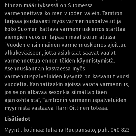
hinnan määrityksessä on Suomessa
varmennettava kolmen vuoden välein. Tamtron
tarjoaa joustavasti myös varmennuspalvelut ja
koko Suomen kattava varmennuskierros starttaa
aiempien vuosien tapaan maaliskuun alussa.
”Vuoden ensimmäinen varmennuskierros ajoittuu
alkukevääseen, jotta asiakkaat saavat vaa’at
varmennettua ennen töiden käynnistymistä.
Asennuskannan kasvaessa myös
varmennuspalveluiden kysyntä on kasvanut vuosi
vuodelta. Kannattaakin ajoissa varata varmennus,
jos se on alkavaa sesonkia silmälläpitäen
ajankohtaista”, Tamtronin varmennuspalveluiden
myynnistä vastaava Harri Oittinen toteaa.
Lisätiedot
Myynti, kotimaa: Juhana Ruupansalo, puh. 040 823