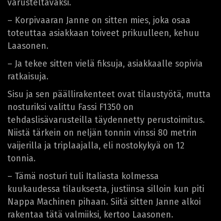
varusteltavaksi.
– Korpivaaran Janne on sitten mies, joka osaa
toteuttaa asiakkaan toiveet prikuulleen, kehuu
Laasonen.
– Ja tekee sitten vielä fiksuja, asiakkaalle sopivia
ratkaisuja.
Sisu ja sen päällirakenteet ovat tilaustyötä, mutta
nosturiksi valittu Fassi F1350 on
tehdaslisävarusteilla täydennetty perustoimitus.
Niistä tärkein on neljän tonnin vinssi 80 metrin
vaijerilla ja triplaajalla, eli nostokykyä on 12
tonnia.
– Tämä nosturi tuli Italiasta kolmessa
kuukaudessa tilauksesta, justiinsa silloin kun piti
Nappa Machinen pihaan. Siitä sitten Janne alkoi
rakentaa tätä valmiiksi, kertoo Laasonen.