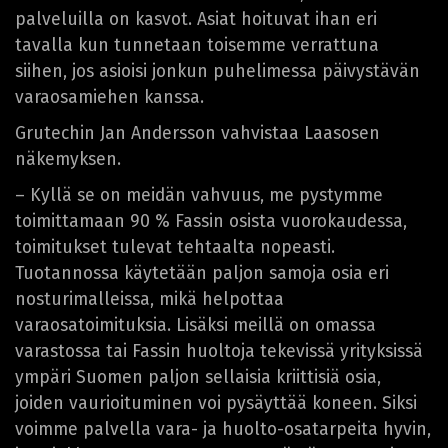
palveluilla on kasvot. Asiat hoituvat ihan eri
tavalla kun tunnetaan toisemme verrattuna
siihen, jos asioisi jonkun puhelimessa päivystävän
varaosamiehen kanssa.
Grutechin Jan Andersson vahvistaa Laasosen
näkemyksen.
– Kyllä se on meidän vahvuus, me pystymme
toimittamaan 90 % Fassin osista vuorokaudessa,
toimitukset tulevat tehtaalta nopeasti.
Tuotannossa käytetään paljon samoja osia eri
nosturimalleissa, mikä helpottaa
varaosatoimituksia. Lisäksi meillä on omassa
varastossa tai Fassin huoltoja tekevissä yrityksissä
ympäri Suomen paljon sellaisia kriittisiä osia,
joiden vaurioituminen voi pysäyttää koneen. Siksi
voimme palvella vara- ja huolto-osatarpeita hyvin,