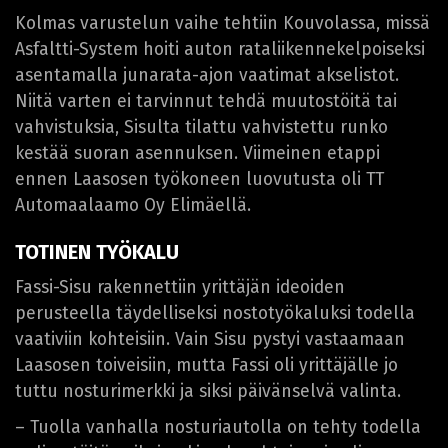
Kolmas varustelun vaihe tehtiin Kouvolassa, missä
Asfaltti-System hoiti auton rataliikennekelpoiseksi
asentamalla junarata-ajon vaatimat akselistot.
Niitä varten ei tarvinnut tehdä muutostöitä tai
vahvistuksia, Sisulta tilattu vahvistettu runko
kestää suoran asennuksen. Viimeinen etappi
ennen Laasosen työkoneen luovutusta oli TT
Automaalaamo Oy Elimäellä.
TOTINEN TYÖKALU
Fassi-Sisu rakennettiin yrittäjän ideoiden
perusteella täydelliseksi nostotyökaluksi todella
vaativiin kohteisiin. Vain Sisu pystyi vastaamaan
Laasosen toiveisiin, mutta Fassi oli yrittäjälle jo
tuttu nosturimerkki ja siksi päivänselvä valinta.
– Tuolla vanhalla nosturiautolla on tehty todella