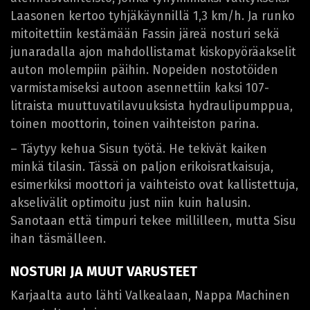
Laasonen kertoo tyhjäkäynnillä 1,3 km/h. Ja runko
mitoitettiin kestämään Fassin järeä nosturi sekä
junaradalla ajon mahdollistamat kiskopyöräakselit
auton molempiin päihin. Nopeiden nostotöiden
varmistamiseksi autoon asennettiin kaksi 107-
litraista muuttuvatilavuuksista hydraulipumppua,
toinen moottorin, toinen vaihteiston parina.
– Täytyy kehua Sisun työtä. He tekivät kaiken
minkä tilasin. Tässä on paljon erikoisratkaisuja,
esimerkiksi moottori ja vaihteisto ovat kallistettuja,
akselivälit optimoitu just niin kuin halusin.
Sanotaan että timpuri tekee millilleen, mutta Sisu
ihan täsmälleen.
NOSTURI JA MUUT VARUSTEET
Karjaalta auto lähti Valkealaan, Nappa Machinen