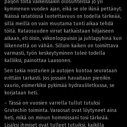
paljon töitä vaikeissakin olosuhteissa jo yli
kymmenen vuoden ajan, eikä se ole ikinä pettänyt.
Näissä ratatöissä luotettavuus on todella tärkeää,
sillä meillä on vain muutama tunti aikaa tehdä
töitä. Rataosuuden virrat katkaistaan hiljaiseen
aikaan, eli öisin, viikonloppuisin ja juhlapyhinä kun
liikennettä on vähän. Silloin kaiken on toimittava
varmasti, työn keskeytyminen tulee todella
kalliiksi, painottaa Laasonen.
Sen takia nosturien ja autojen kuntoa seurataan
erittäin tarkasti. Jos jossain havaitaan pienikin
vaurio, esimerkiksi pykimää hydrauliletkussa, se
korjataan heti.
– Tässä on vuosien varrella tullut tutuksi
Grutechin toiminta. Varaosat ovat löytyneet aina
heti, mikä on minun hommissani tosi tärkeää.
Lisäksi ihmiset ovat tulleet tutuiksi, kaikilla