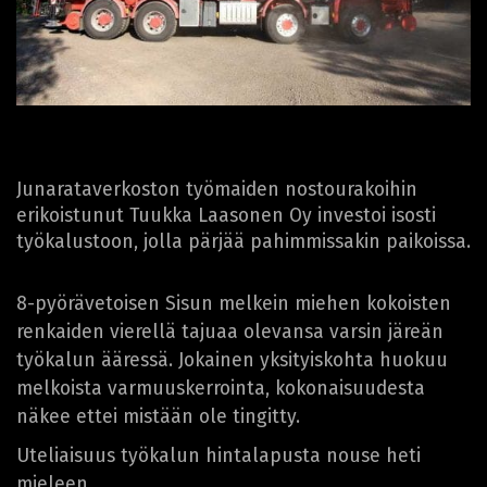
Junarataverkoston työmaiden nostourakoihin
erikoistunut Tuukka Laasonen Oy investoi isosti
työkalustoon, jolla pärjää pahimmissakin paikoissa.
8-pyörävetoisen Sisun melkein miehen kokoisten
renkaiden vierellä tajuaa olevansa varsin järeän
työkalun ääressä. Jokainen yksityiskohta huokuu
melkoista varmuuskerrointa, kokonaisuudesta
näkee ettei mistään ole tingitty.
Uteliaisuus työkalun hintalapusta nouse heti
mieleen.