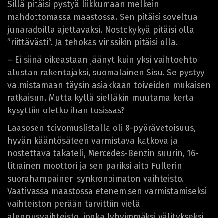
Sillä pitäisi pystyä liikkumaan melkein
mahdottomassa maastossa. Sen pitäisi soveltua
junaradoilla ajettavaksi. Nostokykyä pitäisi olla
”riittävästi”. Ja tehokas vinssikin pitäisi olla.
– Ei siinä oikeastaan jäänyt kuin yksi vaihtoehto
alustan rakentajaksi, suomalainen Sisu. Se pystyy
valmistamaan täysin asiakkaan toiveiden mukaisen
ratkaisun. Mutta kyllä sielläkin muutama kerta
kysyttiin oletko ihan tosissas?
Laasosen toivomuslistalla oli 8-pyörävetoisuus,
hyvän kääntösäteen varmistava katkova ja
nostettava takateli, Mercedes-Benzin suurin, 16-
litrainen moottori ja sen pariksi aito Fullerin
suorahampainen synkronoimaton vaihteisto.
Vaativassa maastossa etenemisen varmistamiseksi
vaihteiston perään tarvittiin vielä
alennusvaihteisto, jonka lyhyimmäksi välitykseksi