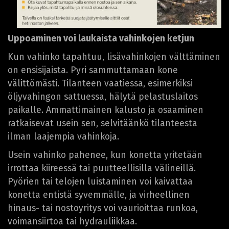
Uppoaminen voi laukaista vahinkojen ketjun
Kun vahinko tapahtuu, lisävahinkojen välttäminen
on ensisijaista. Pyri sammuttamaan kone
välittömästi. Tilanteen vaatiessa, esimerkiksi
öljyvahingon sattuessa, hälytä pelastuslaitos
paikalle. Ammattimainen kalusto ja osaaminen
ratkaisevat usein sen, selvitäänkö tilanteesta
ilman laajempia vahinkoja.
Usein vahinko pahenee, kun konetta yritetään
irrottaa kiireessä tai puutteellisilla välineillä.
Pyörien tai telojen luistaminen voi kaivattaa
konetta entistä syvemmälle, ja virheellinen
hinaus- tai nostoyritys voi vaurioittaa runkoa,
voimansiirtoa tai hydrauliikkaa.