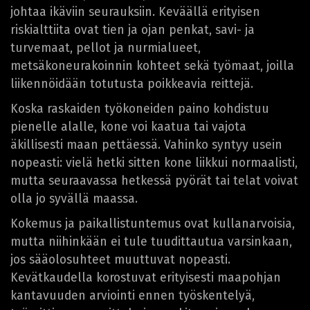
johtaa ikäviin seurauksiin. Keväällä erityisen
riskialttiita ovat tien ja ojan penkat, savi- ja
turvemaat, pellot ja nurmialueet,
metsäkoneurakoinnin kohteet sekä työmaat, joilla
liikennöidään totutusta poikkeavia reittejä.
Koska raskaiden työkoneiden paino kohdistuu
pienelle alalle, kone voi kaatua tai vajota
äkillisesti maan pettäessä. Vahinko syntyy usein
nopeasti: vielä hetki sitten kone liikkui normaalisti,
mutta seuraavassa hetkessä pyörät tai telat voivat
olla jo syvällä maassa.
Kokemus ja paikallistuntemus ovat kullanarvoisia,
mutta niihinkään ei tule tuudittautua varsinkaan,
jos sääolosuhteet muuttuvat nopeasti.
Kevätkaudella korostuvat erityisesti maapohjan
kantavuuden arviointi ennen työskentelyä,