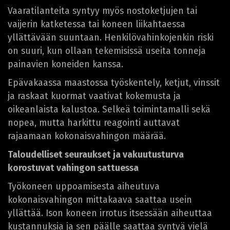
Vaaratilanteita syntyy myös nostoketjujen tai
vaijerin katketessa tai koneen liikahtaessa
yllättävään suuntaan. Henkilövahinkojenkin riski
on suuri, kun ollaan tekemisissä useita tonneja
painavien koneiden kanssa.
Epävakaassa maastossa työskentely, ketjut, vinssit
ja raskaat kuormat vaativat kokemusta ja
oikeanlaista kalustoa. Selkeä toimintamalli sekä
nopea, mutta harkittu reagointi auttavat
rajaamaan kokonaisvahingon määrää.
Taloudelliset seuraukset ja vakuutusturva
korostuvat vahingon sattuessa
Työkoneen uppoamisesta aiheutuva
kokonaisvahingon mittakaava saattaa usein
yllättää. Ison koneen irrotus itsessään aiheuttaa
kustannuksia ja sen päälle saattaa syntyä vielä