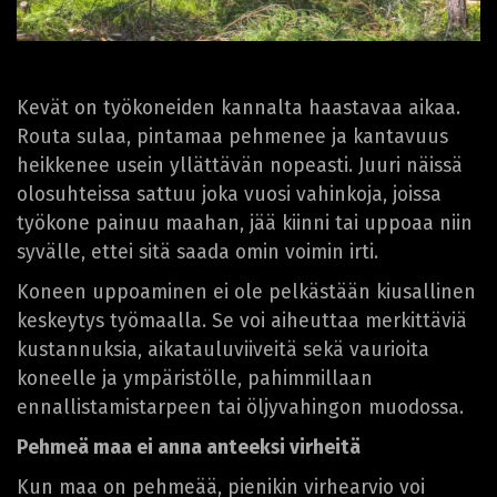
Kevät on työkoneiden kannalta haastavaa aikaa.
Routa sulaa, pintamaa pehmenee ja kantavuus
heikkenee usein yllättävän nopeasti. Juuri näissä
olosuhteissa sattuu joka vuosi vahinkoja, joissa
työkone painuu maahan, jää kiinni tai uppoaa niin
syvälle, ettei sitä saada omin voimin irti.
Koneen uppoaminen ei ole pelkästään kiusallinen
keskeytys työmaalla. Se voi aiheuttaa merkittäviä
kustannuksia, aikatauluviiveitä sekä vaurioita
koneelle ja ympäristölle, pahimmillaan
ennallistamistarpeen tai öljyvahingon muodossa.
Pehmeä maa ei anna anteeksi virheitä
Kun maa on pehmeää, pienikin virhearvio voi