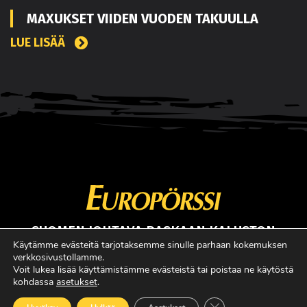
MAXUKSET VIIDEN VUODEN TAKUULLA
LUE LISÄÄ
SUOMEN JOHTAVA RASKAAN KALUSTON
ERIKOISLEHTI
Käytämme evästeitä tarjotaksemme sinulle parhaan kokemuksen
verkkosivustollamme.
Copyright © Faktavisa Oy / Europörssi 2017. All Rights Reserved.
Voit lukea lisää käyttämistämme evästeistä tai poistaa ne käytöstä
kohdassa
asetukset
.
· Madeby:
VÄRIKÄS
Sulje evästebanneri