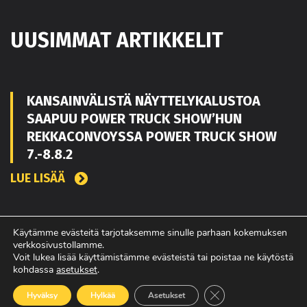
UUSIMMAT ARTIKKELIT
KANSAINVÄLISTÄ NÄYTTELYKALUSTOA
SAAPUU POWER TRUCK SHOW’HUN
REKKACONVOYSSA POWER TRUCK SHOW
7.-8.8.2
LUE LISÄÄ
TOUKO KAAKKO VAHVISTAMAAN MATEKON
Käytämme evästeitä tarjotaksemme sinulle parhaan kokemuksen
verkkosivustollamme.
MYYNTIÄ PIRKANMAALLA
Voit lukea lisää käyttämistämme evästeistä tai poistaa ne käytöstä
kohdassa
asetukset
.
LUE LISÄÄ
Sulje evästebanneri
Hyväksy
Hylkää
Asetukset