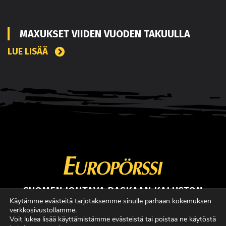
MAXUKSET VIIDEN VUODEN TAKUULLA
LUE LISÄÄ
SUOMEN JOHTAVA RASKAAN KALUSTON
ERIKOISLEHTI
Käytämme evästeitä tarjotaksemme sinulle parhaan kokemuksen
verkkosivustollamme.
Copyright © Faktavisa Oy / Europörssi 2017. All Rights Reserved.
Voit lukea lisää käyttämistämme evästeistä tai poistaa ne käytöstä