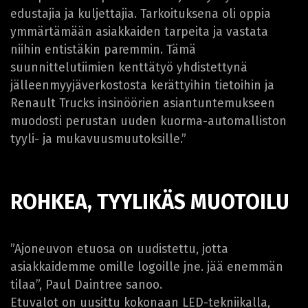
edustajia ja kuljettajia. Tarkoituksena oli oppia
ymmärtämään asiakkaiden tarpeita ja vastata
niihin entistäkin paremmin. Tämä
suunnittelutiimien kenttätyö yhdistettynä
jälleenmyyjäverkostosta kerättyihin tietoihin ja
Renault Trucks insinöörien asiantuntemukseen
muodosti perustan uuden kuorma-automalliston
tyyli- ja mukavuusmuutoksille.”
ROHKEA, TYYLIKÄS MUOTOILU
”Ajoneuvon etuosa on uudistettu, jotta
asiakkaidemme omille logoille jne. jää enemmän
tilaa”, Paul Daintree sanoo.
Etuvalot on uusittu kokonaan LED-tekniikalla,