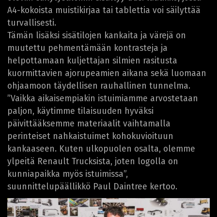
A4-kokoista muistikirjaa tai tablettia voi säilyttää
turvallisesti.
Tämän lisäksi sisätilojen kankaita ja värejä on
muutettu pehmentämään kontrasteja ja
helpottamaan kuljettajan silmien rasitusta
kuormittavien ajorupeamien aikana sekä luomaan
ohjaamoon täydellisen rauhallinen tunnelma.
”Vaikka aikaisempiakin istuimiamme arvostetaan
paljon, käytimme tilaisuuden hyväksi
päivittääksemme materiaalit vaihtamalla
perinteiset nahkaistuimet kohokuvioituun
kankaaseen. Kuten ulkopuolen osalta, olemme
ylpeitä Renault Trucksista, joten logolla on
kunniapaikka myös istuimissa”,
suunnittelupäällikkö Paul Daintree kertoo.