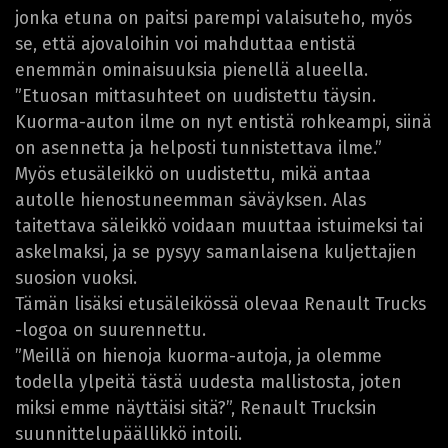
jonka etuna on paitsi parempi valaisuteho, myös
se, että ajovaloihin voi mahduttaa entistä
enemmän ominaisuuksia pienellä alueella.
”Etuosan mittasuhteet on uudistettu täysin.
Kuorma-auton ilme on nyt entistä rohkeampi, siinä
on asennetta ja helposti tunnistettava ilme.”
Myös etusäleikkö on uudistettu, mikä antaa
autolle hienostuneemman säväyksen. Alas
taitettava säleikkö voidaan muuttaa istuimeksi tai
askelmaksi, ja se pysyy samanlaisena kuljettajien
suosion vuoksi.
Tämän lisäksi etusäleikössä olevaa Renault Trucks
-logoa on suurennettu.
”Meillä on hienoja kuorma-autoja, ja olemme
todella ylpeitä tästä uudesta mallistosta, joten
miksi emme näyttäisi sitä?”, Renault Trucksin
suunnittelupäällikkö intoili.