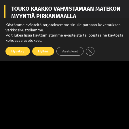
TOUKO KAAKKO VAHVISTAMAAN MATEKON
MYYNTIÄ PIRKANMAALLA
Käytämme evästeitä tarjotaksemme sinulle parhaan kokemuksen
LUE LISÄÄ
verkkosivustollamme.
Voit lukea lisää käyttämistämme evästeistä tai poistaa ne käytöstä
kohdassa
asetukset
.
POWER TRUCK SHOW’SSA MUKANA
Sulje evästebanneri
Hyväksy
Hylkää
Asetukset
AMERIKASTA PALAAVA BLUE SCANIA,
REBELWERKS SEKÄ HUOLTOVARMUUSSEMIN
LUE LISÄÄ
MAXUKSET VIIDEN VUODEN TAKUULLA
LUE LISÄÄ