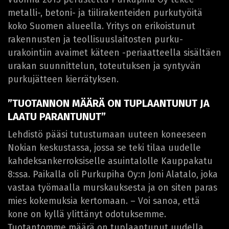
metalli-, betoni- ja tiilirakenteiden purkutyöitä
koko Suomen alueella. Yritys on erikoistunut
rakennusten ja teollisuuslaitosten purku-
urakointiin avaimet käteen -periaatteella sisältäen
urakan suunnittelun, toteutuksen ja syntyvän
purkujätteen kierrätyksen.
”TUOTANNON MÄÄRÄ ON TUPLAANTUNUT JA
LAATU PARANTUNUT”
Lehdistö pääsi tutustumaan uuteen koneeseen
Nokian keskustassa, jossa se teki tilaa uudelle
kahdeksankerroksiselle asuintalolle Kauppakatu
8:ssa. Paikalla oli Purkupiha Oy:n Joni Alatalo, joka
vastaa työmaalla murskauksesta ja on siten paras
mies kokemuksia kertomaan. – Voi sanoa, että
kone on kyllä ylittänyt odotuksemme.
Tuotantomme määrä on tuplaantunut uudella