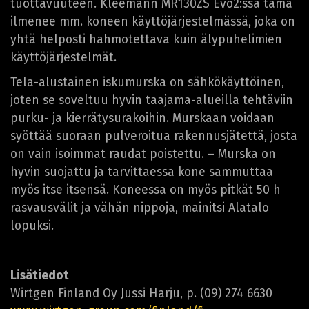
tuottavuuteen. Kleemann MR130ZS Evo2:ssa tämä
ilmenee mm. koneen käyttöjärjestelmässä, joka on
yhtä helposti hahmotettava kuin älypuhelimien
käyttöjärjestelmät.
Tela-alustainen iskumurska on sähkökäyttöinen,
joten se soveltuu hyvin taajama-alueilla tehtäviin
purku- ja kierrätysurakoihin. Murskaan voidaan
syöttää suoraan pulveroitua rakennusjätettä, josta
on vain isoimmat raudat poistettu. – Murska on
hyvin suojattu ja tarvittaessa kone sammuttaa
myös itse itsensä. Koneessa on myös pitkät 50 h
rasvausvälit ja vähän nippoja, mainitsi Alatalo
lopuksi.
Lisätiedot
Wirtgen Finland Oy Jussi Harju, p. (09) 274 6630