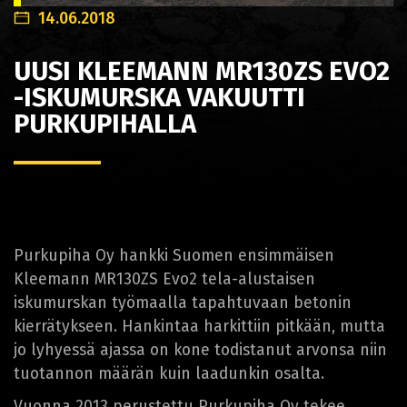
14.06.2018
UUSI KLEEMANN MR130ZS EVO2
-ISKUMURSKA VAKUUTTI
PURKUPIHALLA
Purkupiha Oy hankki Suomen ensimmäisen
Kleemann MR130ZS Evo2 tela-alustaisen
iskumurskan työmaalla tapahtuvaan betonin
kierrätykseen. Hankintaa harkittiin pitkään, mutta
jo lyhyessä ajassa on kone todistanut arvonsa niin
tuotannon määrän kuin laadunkin osalta.
Vuonna 2013 perustettu Purkupiha Oy tekee