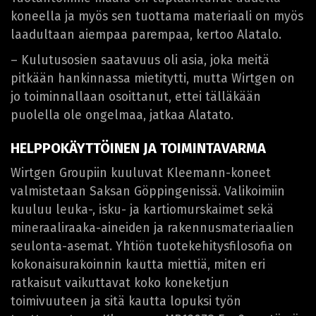
koneella ja myös sen tuottama materiaali on myös
laadultaan aiempaa parempaa, kertoo Alatalo.
– Kulutusosien saatavuus oli asia, joka meitä
pitkään hankinnassa mietitytti, mutta Wirtgen on
jo toiminnallaan osoittanut, ettei tälläkään
puolella ole ongelmaa, jatkaa Alatato.
HELPPOKÄYTTÖINEN JA TOIMINTAVARMA
Wirtgen Groupiin kuuluvat Kleemann-koneet
valmistetaan Saksan Göppingenissä. Valikoimiin
kuuluu leuka-, isku- ja kartiomurskaimet sekä
mineraaliraaka-aineiden ja rakennusmateriaalien
seulonta-asemat. Yhtiön tuotekehitysfilosofia on
kokonaisurakoinnin kautta miettiä, miten eri
ratkaisut vaikuttavat koko koneketjun
toimivuuteen ja sitä kautta lopuksi työn