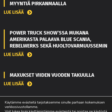
MYYNTIÄ PIRKANMAALLA
LUE LISÄÄ
POWER TRUCK SHOW’SSA MUKANA
AMERIKASTA PALAAVA BLUE SCANIA,
REBELWERKS SEKÄ HUOLTOVARMUUSSEMIN
LUE LISÄÄ
MAXUKSET VIIDEN VUODEN TAKUULLA
LUE LISÄÄ
Käytämme evästeitä tarjotaksemme sinulle parhaan kokemuksen
verkkosivustollamme.
Voit lukea lisää käyttämistämme evästeistä tai poistaa ne käytöstä