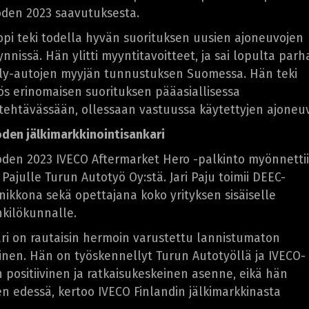
den 2023 saavutuksesta.
opi teki todella hyvän suorituksen uusien ajoneuvojen
nnissä. Hän ylitti myyntitavoitteet, ja sai lopulta par
ly-autojen myyjän tunnustuksen Suomessa. Hän teki
s erinomaisen suorituksen pääasiallisessa
tehtävässään, ollessaan vastuussa käytettyjen ajoneuv
den jälkimarkkinointisankari
den 2023 IVECO Aftermarket Hero -palkinto myönnetti
i Pajulle Turun Autotyö Oy:stä. Jari Paju toimii DEEC-
nikkona sekä opettajana koko yrityksen sisäiselle
kilökunnalle.
ari on rautaisin hermoin varustettu lannistumaton
inen. Hän on työskennellyt Turun Autotyöllä ja IVECO-
 positiivinen ja ratkaisukeskeinen asenne, eikä hän
 edessä, kertoo IVECO Finlandin jälkimarkkinasta