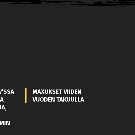
W’SSA
MAXUKSET VIIDEN
TA
VUODEN TAKUULLA
IA,
MIN