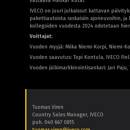
vastaava Haukar Kutal.
IVECO on juuri julkaissut kattavan päivity
pakettiautoista raskaisiin ajoneuvoihin, ja
kollegoiden vuodesta 2024 odotetaan hien
Voittajat:
Vuoden myyjä: Miika Niemi-Korpi, Niemi-Ko
Vuoden saavutus: Topi Kontula, IVECO Fin
Vuoden jälkimarkkinointisankari: Jari Paju
Tuomas Viren
Country Sales Manager, IVECO
puh. 040 667 0815
tuomas.viren@iveco.com