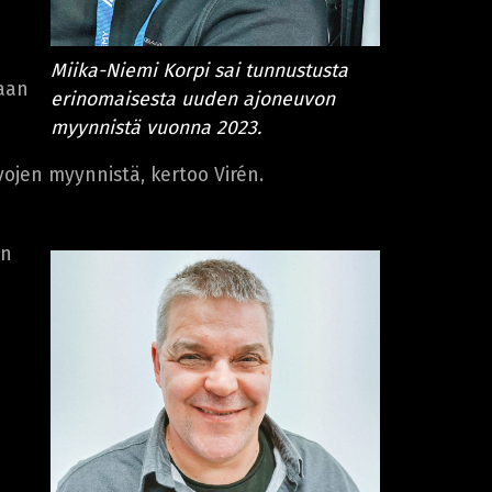
Miika-Niemi Korpi sai tunnustusta
haan
erinomaisesta uuden ajoneuvon
myynnistä vuonna 2023.
ojen myynnistä, kertoo Virén.
in