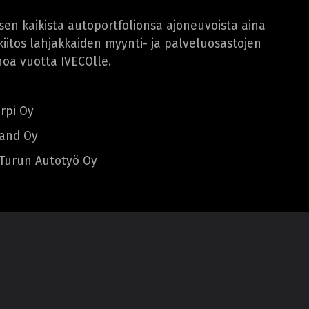
ksen kaikista autoportfolionsa ajoneuvoista aina
 kiitos lahjakkaiden myynti- ja palveluosastojen
oa vuotta IVECOlle.
rpi Oy
land Oy
, Turun Autotyö Oy