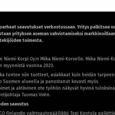
parhaat saavutukset verkostossaan. Yritys palkitsee vu
staan yrityksen aseman vahvistamiseksi markkinoillaan
tekijöiden toimesta.
 Niemi-Korpi Oy:n Miika Niemi-Korvelle. Miika Niemi-K
on myynnistä vuonna 2023.
oka tuntee niin tuotteet, asiakkaat kuin heidän tarpeen
ko Suomen alueella ja panostanut kovasti myös
imet ja aktiivinen ote työhön näkyvät hyvinä tuloksina
ntijohtaja Tuomas Virén.
den saavutus
CO Finlandin vaihtoautopäällikkö Topi Kontula palkittii