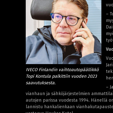
vuo
– T
myy
Dai
myö
työ
Vuo
Vuo
Jar
IVECO Finlandin vaihtoautopäällikkö
tek
Topi Kontula palkittiin vuoden 2023
hen
saavutuksesta.
– J
vianhaun ja sähköjärjestelmien ammattila
autojen parissa vuodesta 1994. Hänellä on
lannistu hankalienkaan vianhakutapausten