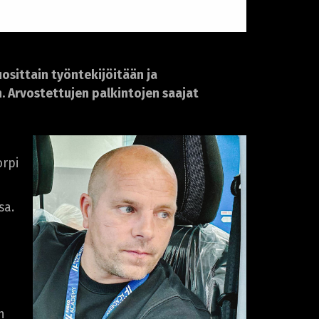
osittain työntekijöitään ja
. Arvostettujen palkintojen saajat
orpi
sa.
n