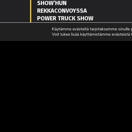
SHOW’HUN
REKKACONVOYSSA
POWER TRUCK SHOW
7.-8.8.2
Käytämme evästeitä tarjotaksemme sinulle
Voit lukea lisää käyttämistämme evästeistä
LUE LISÄÄ
LUE L