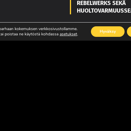
REBELWERKS SEKÄ
HUOLTOVARMUUSSE
 parhaan kokemuksen verkkosivustollamme.
Hyväksy
 tai poistaa ne käytöstä kohdassa
asetukset
.
ISÄÄ
LUE LISÄÄ