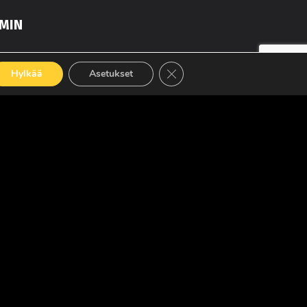
MIN
Sulje evästebanneri
Hylkää
Asetukset
LUE LISÄÄ