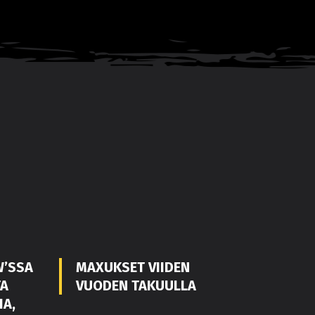
W’SSA
MAXUKSET VIIDEN
TA
VUODEN TAKUULLA
IA,