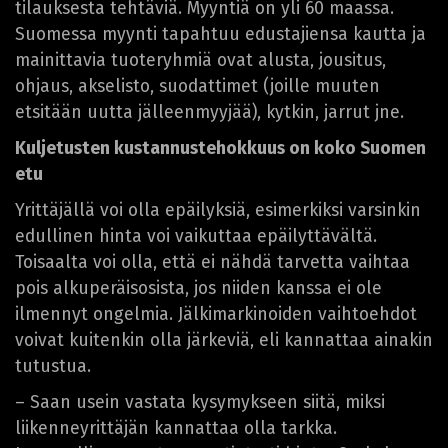
tilauksesta tehtäviä. Myyntiä on yli 60 maassa.
Suomessa myynti tapahtuu edustajiensa kautta ja
mainittavia tuoteryhmiä ovat alusta, jousitus,
ohjaus, akselisto, suodattimet (joille muuten
etsitään uutta jälleenmyyjää), kytkin, jarrut jne.
Kuljetusten kustannustehokkuus on koko Suomen
etu
Yrittäjällä voi olla epäilyksiä, esimerkiksi varsinkin
edullinen hinta voi vaikuttaa epäilyttävältä.
Toisaalta voi olla, että ei nähdä tarvetta vaihtaa
pois alkuperäisosista, jos niiden kanssa ei ole
ilmennyt ongelmia. Jälkimarkinoiden vaihtoehdot
voivat kuitenkin olla järkeviä, eli kannattaa ainakin
tutustua.
– Saan usein vastata kysymykseen siitä, miksi
liikenneyrittäjän kannattaa olla tarkka.