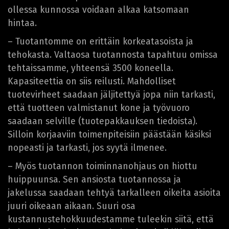
ollessa kunnossa voidaan alkaa katsomaan
hintaa.
– Tuotantomme on erittäin korkeatasoista ja
tehokasta. Valtaosa tuotannosta tapahtuu omissa
tehtaissamme, yhteensä 3500 koneella.
Kapasiteettia on siis reilusti. Mahdolliset
tuotevirheet saadaan jäljitettyä jopa niin tarkasti,
että tuotteen valmistanut kone ja työvuoro
saadaan selville (tuotepakkauksen tiedoista).
Silloin korjaaviin toimenpiteisiin päästään käsiksi
nopeasti ja tarkasti, jos syytä ilmenee.
– Myös tuotannon toiminnanohjaus on hiottu
huippuunsa. Sen ansiosta tuotannossa ja
jakelussa saadaan tehtyä tarkalleen oikeita asioita
juuri oikeaan aikaan. Suuri osa
kustannustehokkuudestamme tuleekin siitä, että