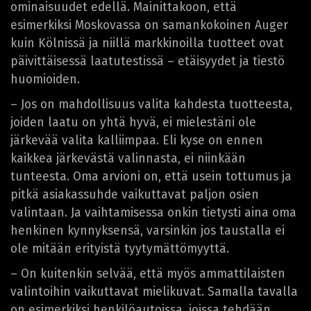
ominaisuudet edellä. Mainittakoon, että
esimerkiksi Moskovassa on samankokoinen Auger
kuin Kölnissä ja niillä markkinoilla tuotteet ovat
päivittäisessä laatutestissä – etäisyydet ja tiestö
huomioiden.
– Jos on mahdollisuus valita kahdesta tuotteesta,
joiden laatu on yhtä hyvä, ei mielestäni ole
järkevää valita kalliimpaa. Eli kyse on ennen
kaikkea järkevästä valinnasta, ei niinkään
tunteesta. Oma arvioni on, että usein tottumus ja
pitkä asiakassuhde vaikuttavat paljon osien
valintaan. Ja vaihtamisessa onkin tietysti aina oma
henkinen kynnyksensä, varsinkin jos taustalla ei
ole mitään erityistä tyytymättömyyttä.
– On kuitenkin selvää, että myös ammattilaisten
valintoihin vaikuttavat mielikuvat. Samalla tavalla
on esimerkiksi henkilöautoissa, joissa tehdään