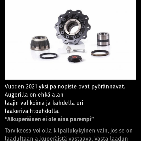
Vuoden 2021 yksi painopiste ovat pyörännavat.
Augerilla on ehkä alan
laajin valikoima ja kahdella eri
laakerivaihtoehdolla.
“Alkuperäinen ei ole aina parempi”
Tarvikeosa voi olla kilpailukykyinen vain, jos se on
laadultaan alkuperäistä vastaava. Vasta laadun