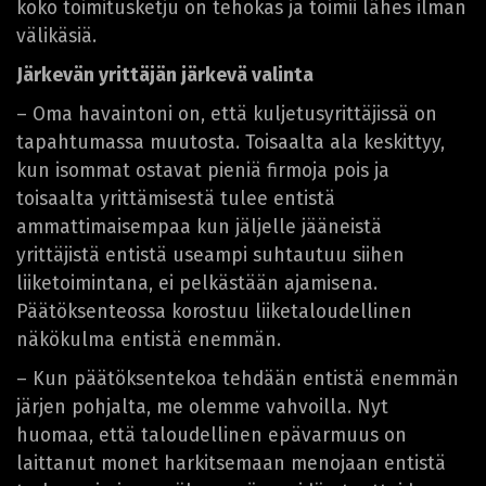
koko toimitusketju on tehokas ja toimii lähes ilman
välikäsiä.
Järkevän yrittäjän järkevä valinta
– Oma havaintoni on, että kuljetusyrittäjissä on
tapahtumassa muutosta. Toisaalta ala keskittyy,
kun isommat ostavat pieniä firmoja pois ja
toisaalta yrittämisestä tulee entistä
ammattimaisempaa kun jäljelle jääneistä
yrittäjistä entistä useampi suhtautuu siihen
liiketoimintana, ei pelkästään ajamisena.
Päätöksenteossa korostuu liiketaloudellinen
näkökulma entistä enemmän.
– Kun päätöksentekoa tehdään entistä enemmän
järjen pohjalta, me olemme vahvoilla. Nyt
huomaa, että taloudellinen epävarmuus on
laittanut monet harkitsemaan menojaan entistä