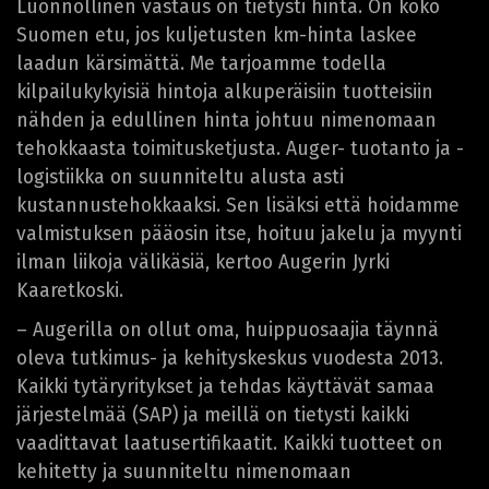
Luonnollinen vastaus on tietysti hinta. On koko
Suomen etu, jos kuljetusten km-hinta laskee
laadun kärsimättä. Me tarjoamme todella
kilpailukykyisiä hintoja alkuperäisiin tuotteisiin
nähden ja edullinen hinta johtuu nimenomaan
tehokkaasta toimitusketjusta. Auger- tuotanto ja -
logistiikka on suunniteltu alusta asti
kustannustehokkaaksi. Sen lisäksi että hoidamme
valmistuksen pääosin itse, hoituu jakelu ja myynti
ilman liikoja välikäsiä, kertoo Augerin Jyrki
Kaaretkoski.
– Augerilla on ollut oma, huippuosaajia täynnä
oleva tutkimus- ja kehityskeskus vuodesta 2013.
Kaikki tytäryritykset ja tehdas käyttävät samaa
järjestelmää (SAP) ja meillä on tietysti kaikki
vaadittavat laatusertifikaatit. Kaikki tuotteet on
kehitetty ja suunniteltu nimenomaan