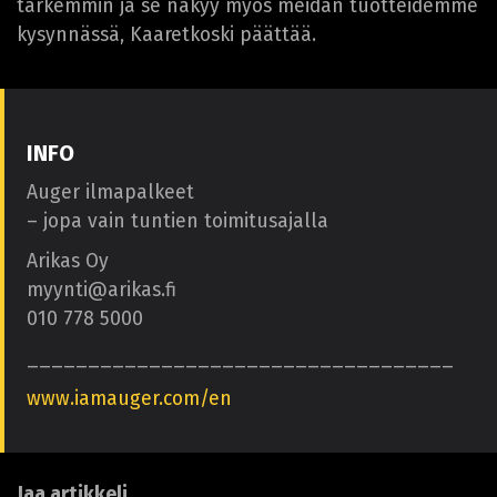
tarkemmin ja se näkyy myös meidän tuotteidemme
kysynnässä, Kaaretkoski päättää.
INFO
Auger ilmapalkeet
– jopa vain tuntien toimitusajalla
Arikas Oy
myynti@arikas.fi
010 778 5000
___________________________________
www.iamauger.com/en
Jaa artikkeli