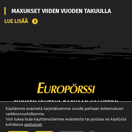
MAXUKSET VIIDEN VUODEN TAKUULLA
LUE LISÄÄ
SUOMEN JOHTAVA RASKAAN KALUSTON
ERIKOISLEHTI
Käytämme evästeitä tarjotaksemme sinulle parhaan kokemuksen
verkkosivustollamme.
Copyright © Faktavisa Oy / Europörssi 2017. All Rights Reserved.
Voit lukea lisää käyttämistämme evästeistä tai poistaa ne käytöstä
kohdassa
asetukset
.
· Madeby:
VÄRIKÄS