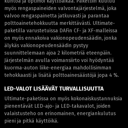
kuntoa ja optimoi käyttöaikaa. Pakettiin kuuluu
myös rengaspaineiden valvontajärjestelmä, joka
valvoo rengaspainetta jatkuvasti ja parantaa
polttoainetehokkuutta merkittävästi. Ultimate-
paketilla varustetuissa DAFin CF- ja XF-malleissa
on myös ennakoiva vakionopeudensäädin, jonka
älykäs vakionopeudensäädin pystyy
suunnittelemaan ajoa 2 kilometriä eteenpäin.
Järjestelmän avulla voimansiirto voi hyödyntää
kuorma-auton liike-energiaa mahdollisimman
tehokkaasti ja lisätä polttoainesäästöjä jopa 4 %.
LED-VALOT LISÄÄVÄT TURVALLISUUTTA
Ultimate-paketissa on myös kokonaiskustannuksia
pienentävät LED-ajo- ja LED-takavalot, joiden
valaistusteho on erinomainen, energiankulutus
pieni ja pitkä käyttöikä.