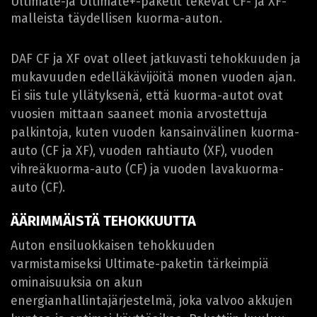
Ultimate-ja Ultimate+-paketit tekevät CF- ja XF-
malleista täydellisen kuorma-auton.
DAF CF ja XF ovat olleet jatkuvasti tehokkuuden ja
mukavuuden edelläkävijöitä monen vuoden ajan.
Ei siis tule yllätyksenä, että kuorma-autot ovat
vuosien mittaan saaneet monia arvostettuja
palkintoja, kuten vuoden kansainvälinen kuorma-
auto (CF ja XF), vuoden rahtiauto (XF), vuoden
vihreäkuorma-auto (CF) ja vuoden lava­kuorma-
auto (CF).
ÄÄRIMMÄISTÄ TEHOKKUUTTA
Auton ensiluokkaisen tehokkuuden
varmistamiseksi Ultimate-paketin tärkeimpiä
ominaisuuksia on akun
energianhallintajärjestelmä, joka valvoo akkujen