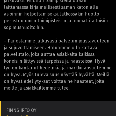
jatkuvasti. Huollon toimipisteitä ollaan
laittamassa kirjaimellisesti saman katon alle
asioinnin helpottamiseksi. Jatkossakin huolto
perustuu omiin toimipisteisiin ja ammattitaitoisiin
sopimushuoltoihin.
– Panostamme jatkuvasti palvelun joustavuuteen
ja sujuvoittamiseen. Haluamme olla kattava
palvelutalo, joka auttaa asiakkaita kaikissa
koneisiin liittyvissä tarpeissa ja haasteissa. Hyvä
työ on kantanut hedelmää ja markkinaosuutemme
on hyvä. Myös tulevaisuus näyttää hyvältä. Meillä
on hyvät edellytykset voittaa ne haasteet, joita
meille ja asiakkaillemme tulee.
FINNSIIRTO OY