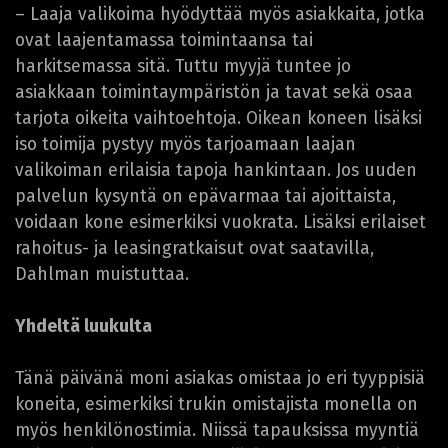
– Laaja valikoima hyödyttää myös asiakkaita, jotka
ovat laajentamassa toimintaansa tai
harkitsemassa sitä. Tuttu myyjä tuntee jo
asiakkaan toimintaympäristön ja tavat sekä osaa
tarjota oikeita vaihtoehtoja. Oikean koneen lisäksi
iso toimija pystyy myös tarjoamaan laajan
valikoiman erilaisia tapoja hankintaan. Jos uuden
palvelun kysyntä on epävarmaa tai ajoittaista,
voidaan kone esimerkiksi vuokrata. Lisäksi erilaiset
rahoitus- ja leasingratkaisut ovat saatavilla,
Dahlman muistuttaa.
Yhdeltä luukulta
Tänä päivänä moni asiakas omistaa jo eri tyyppisiä
koneita, esimerkiksi trukin omistajista monella on
myös henkilönostimia. Niissä tapauksissa myyntiä