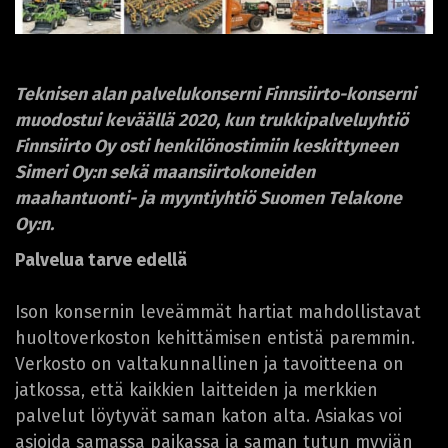
Teknisen alan palvelukonserni Finnsiirto-konserni
muodostui keväällä 2020, kun trukkipalveluyhtiö
Finnsiirto Oy osti henkilönostimiin keskittyneen
Simeri Oy:n sekä maansiirtokoneiden
maahantuonti- ja myyntiyhtiö Suomen Telakone
Oy:n.
Palvelua tarve edellä
Ison konsernin leveämmät hartiat mahdollistavat
huoltoverkoston kehittämisen entistä paremmin.
Verkosto on valtakunnallinen ja tavoitteena on
jatkossa, että kaikkien laitteiden ja merkkien
palvelut löytyvät saman katon alta. Asiakas voi
asioida samassa paikassa ja saman tutun myyjän