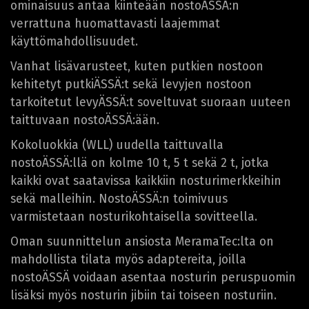
ominaisuus antaa kiinteään nostoÄSSÄ:n
verrattuna huomattavasti laajemmat
käyttömahdollisuudet.
Vanhat lisävarusteet, kuten putkien nostoon
kehitetyt putkiÄSSÄ:t sekä levyjen nostoon
tarkoitetut levyÄSSÄ:t soveltuvat suoraan uuteen
taittuvaan nostoÄSSÄ:ään.
Kokoluokkia (WLL) uudella taittuvalla
nostoÄSSÄ:llä on kolme 10 t, 5 t sekä 2 t, jotka
kaikki ovat saatavissa kaikkiin nosturimerkkeihin
sekä malleihin. NostoÄSSÄ:n toimivuus
varmistetaan nosturikohtaisella sovitteella.
Oman suunnittelun ansiosta MeramaTec:lta on
mahdollista tilata myös adaptereita, joilla
nostoÄSSÄ voidaan asentaa nosturin peruspuomin
lisäksi myös nosturin jibiin tai toiseen nosturiin.