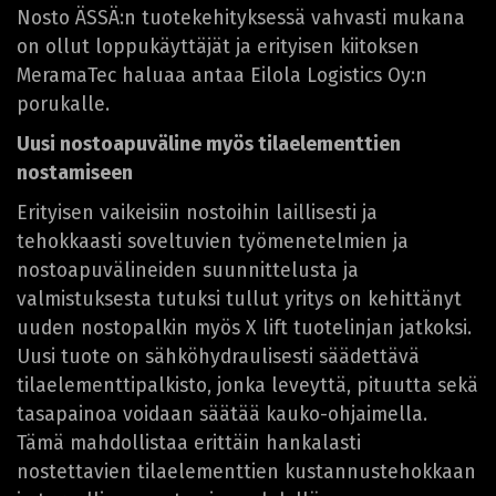
Nosto ÄSSÄ:n tuotekehityksessä vahvasti mukana
on ollut loppukäyttäjät ja erityisen kiitoksen
MeramaTec haluaa antaa Eilola Logistics Oy:n
porukalle.
Uusi nostoapuväline myös tilaelementtien
nostamiseen
Erityisen vaikeisiin nostoihin laillisesti ja
tehokkaasti soveltuvien työmenetelmien ja
nostoapuvälineiden suunnittelusta ja
valmistuksesta tutuksi tullut yritys on kehittänyt
uuden nostopalkin myös X lift tuotelinjan jatkoksi.
Uusi tuote on sähköhydraulisesti säädettävä
tilaelementtipalkisto, jonka leveyttä, pituutta sekä
tasapainoa voidaan säätää kauko-ohjaimella.
Tämä mahdollistaa erittäin hankalasti
nostettavien tilaelementtien kustannustehokkaan