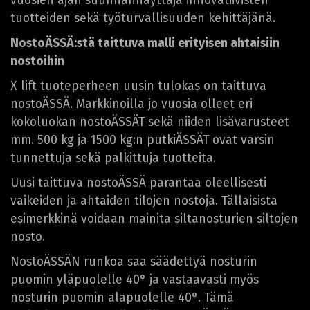
vuosien ajan suunnannäyttäjä innovatiivisten
tuotteiden sekä työturvallisuuden kehittäjänä.
NostoÄSSÄ:stä taittuva malli erityisen ahtaisiin
nostoihin
X lift tuoteperheen uusin tulokas on taittuva
nostoÄSSÄ. Markkinoilla jo vuosia olleet eri
kokoluokan nostoÄSSÄT sekä niiden lisävarusteet
mm. 500 kg ja 1500 kg:n putkiÄSSÄT ovat varsin
tunnettuja sekä palkittuja tuotteita.
Uusi taittuva nostoÄSSÄ parantaa oleellisesti
vaikeiden ja ahtaiden tilojen nostoja. Tällaisista
esimerkkinä voidaan mainita siltanosturien siltojen
nosto.
NostoÄSSÄN runkoa saa säädettyä nosturin
puomin yläpuolelle 40° ja vastaavasti myös
nosturin puomin alapuolelle 40°. Tämä