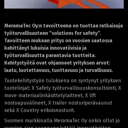
MeramaTec Oy:n tavoitteena on tuottaa ratkaisuja
työturvallisuuteen ”solutions for safety”.
Tavoitteen mukaan yritys on vuosien saatossa
kehittänyt lukuisia innovatiivisia ja
työturvallisuutta parantavia tuotteita.
Kehitystyötä ovat ohjanneet yrityksen arvot:
laatu, luotettavuus, tuottavuus ja turvallisuus.
Tuotekehitystyön tuloksena on syntynyt yrityksen
tuotelinjat: X Safety työturvallisuuskonsultointi, X
move materiaalinkäsittelylaitteet, X lift
nostoapuvälineet, X trailer nosturiperävaunut
sekä X Country erikoisnosturit.
Suomen markkinalla MeramaTec Oy onkin ollut jo