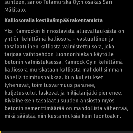
suhteen, sanoo Telamurska Oy:n osakas Sari
Mäkitalo.
Kalliosoralla kestävämpää rakentamista
Yksi Kamrockin kiinnostavista aluevaltauksista on
yhtiön kehittämä kalliosora – vastuullinen ja
tasalaatuinen kalliosta valmistettu sora, joka
tarjoaa vaihtoehdon luonnonhiekan käytölle
betonin valmistuksessa. Kamrock Oy:n kehittämä
kalliosora murskataan kalliosta mahdollisimman
lähellä toimituspaikkaa. Kun kuljetukset
lyhenevät, toimitusvarmuus paranee,
kuljetuskulut laskevat ja hiilijalanjälki pienenee.
Kiviaineksen tasalaatuisuuden ansiosta myös
betonin sementtimäärää on mahdollista vähentää,
mikä säästää niin kustannuksia kuin luontoakin.