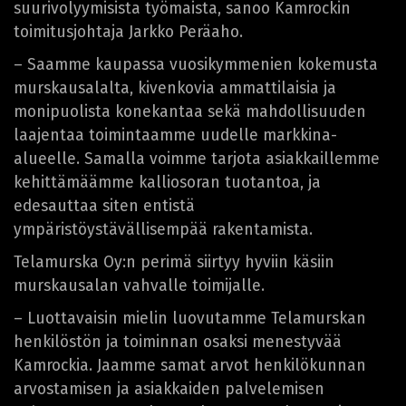
suurivolyymisista työmaista, sanoo Kamrockin
toimitusjohtaja Jarkko Peräaho.
– Saamme kaupassa vuosikymmenien kokemusta
murskausalalta, kivenkovia ammattilaisia ja
monipuolista konekantaa sekä mahdollisuuden
laajentaa toimintaamme uudelle markkina-
alueelle. Samalla voimme tarjota asiakkaillemme
kehittämäämme kalliosoran tuotantoa, ja
edesauttaa siten entistä
ympäristöystävällisempää rakentamista.
Telamurska Oy:n perimä siirtyy hyviin käsiin
murskausalan vahvalle toimijalle.
– Luottavaisin mielin luovutamme Telamurskan
henkilöstön ja toiminnan osaksi menestyvää
Kamrockia. Jaamme samat arvot henkilökunnan
arvostamisen ja asiakkaiden palvelemisen