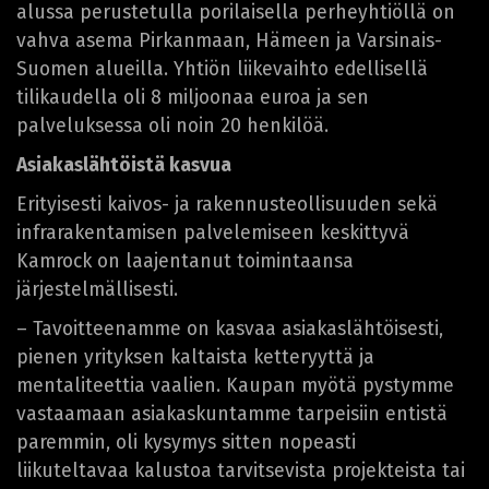
alussa perustetulla porilaisella perheyhtiöllä on
vahva asema Pirkanmaan, Hämeen ja Varsinais-
Suomen alueilla. Yhtiön liikevaihto edellisellä
tilikaudella oli 8 miljoonaa euroa ja sen
palveluksessa oli noin 20 henkilöä.
Asiakaslähtöistä kasvua
Erityisesti kaivos- ja rakennusteollisuuden sekä
infrarakentamisen palvelemiseen keskittyvä
Kamrock on laajentanut toimintaansa
järjestelmällisesti.
– Tavoitteenamme on kasvaa asiakaslähtöisesti,
pienen yrityksen kaltaista ketteryyttä ja
mentaliteettia vaalien. Kaupan myötä pystymme
vastaamaan asiakaskuntamme tarpeisiin entistä
paremmin, oli kysymys sitten nopeasti
liikuteltavaa kalustoa tarvitsevista projekteista tai