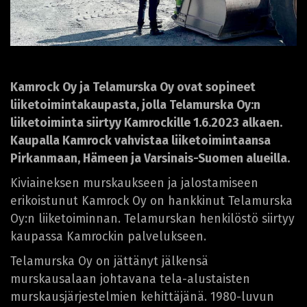
Kamrock Oy ja Telamurska Oy ovat sopineet
liiketoimintakaupasta, jolla Telamurska Oy:n
liiketoiminta siirtyy Kamrockille 1.6.2023 alkaen.
Kaupalla Kamrock vahvistaa liiketoimintaansa
Pirkanmaan, Hämeen ja Varsinais-Suomen alueilla.
Kiviaineksen murskaukseen ja jalostamiseen
erikoistunut Kamrock Oy on hankkinut Telamurska
Oy:n liiketoiminnan. Telamurskan henkilöstö siirtyy
kaupassa Kamrockin palvelukseen.
Telamurska Oy on jättänyt jälkensä
murskausalaan johtavana tela-alustaisten
murskausjärjestelmien kehittäjänä. 1980-luvun