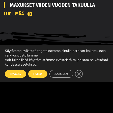
MAXUKSET VIIDEN VUODEN TAKUULLA
LUE LISÄÄ
Käytämme evästeitä tarjotaksemme sinulle parhaan kokemuksen
verkkosivustollamme.
Voit lukea lisää käyttämistämme evästeistä tai poistaa ne käytöstä
kohdassa
asetukset
.
Sulje evästebanneri
Hyväksy
Hylkää
Asetukset
SUOMEN JOHTAVA RASKAAN KALUSTON
ERIKOISLEHTI
Copyright © Faktavisa Oy / Europörssi 2017. All Rights Reserved.
· Madeby:
VÄRIKÄS