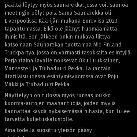
päältä löytyy myös saunarekka, jossa voit saunoa
meetingin pölyt pois. Sama Saunarekka oli
Liverpoolissa Käärijän mukana Euroviisu 2023-
tapahtumassa. Eikä ole jäänyt huomaamatta
ihmisiltä. Sen jälkeen onkin mukava liittyä
katsomaan Saunarekan tuottamaa Mid Finland
Truckpartya, jossa on varmasti tasokkaita esiintyjiä.
Perjantaina lavalle nousevat Oku Luukkainen,
Mansesteri ja Trubaduuri Pekka. Lauantain
iltatilaisuudessa esiintymisvuorossa ovat Poju,
Mäkki ja Trubaduuri Pekka.
Näyttelyyn on tulossa myös runsas joukko
kuorma-autojen maahantuojia, joiden myyjiä
kannattaa käydä nykäisemässä hihasta, kun tulee
tarvetta kuljetuskalustolle.
Aina todella suosittu yleisön pääsy