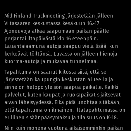
Mid Finland Truckmeeting järjestetään jälleen
Viitasaaren keskustassa kesäkuun 16.-17.
Ajoneuvoja alkaa saapumaan paikan päälle
perjantai iltapäivästä klo 16 eteenpäin.
Lauantaiaamuna autoja saapuu vielä lisää, kun
kerkeävät töiltänsä. Luvassa on jälleen hienoja
kuorma-autoja ja mukavaa tunnelmaa.
Tapahtuma on saanut kiitosta siitä, että se
järjestetään kaupungin keskustan alueella ja
sinne on helppo yleisön saapua paikalle. Kaikki
palvelut, kuten kaupat ja ruokapaikat sijaitsevat
aivan läheisyydessä. Eikä pidä unohtaa sitäkään,
että tapahtuma on ilmainen. Iltatapahtumassa on
erillinen sisäänpääsymaksu ja tilaisuus on K-18.
Niin kuin monena vuotena aikaisemminkin paikan