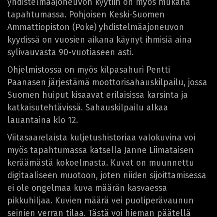
yhdistelmäajoneuvon kyytiin on myös mukana
tapahtumassa. Pohjoisen Keski-Suomen
Ammattiopiston (Poke) yhdistelmäajoneuvon
kyydissä on vuosien aikana käynyt ihmisiä aina
sylivauvasta 90-vuotiaseen asti.
Ohjelmistossa on myös kilpasahuri Pentti
Paanasen järjestämä moottorisahauskilpailu, jossa
Suomen huiput kisaavat erilaisissa karsinta ja
katkaisutehtävissä. Sahauskilpailu alkaa
lauantaina klo 12.
Viitasaarelaista kuljetushistoriaa valokuvina voi
myös tapahtumassa katsella Janne Liimataisen
keräämästä kokoelmasta. Kuvat on muunnettu
digitaaliseen muotoon, joten niiden sijoittamisessa
ei ole ongelmaa kuva määrän kasvaessa
pikkuhiljaa. Kuvien määrä vei puoliperävaunun
seinien verran tilaa. Tästä voi hieman päätellä