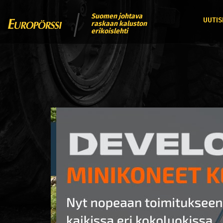
Suomen johtava
UUTIS
raskaan kaluston
erikoislehti