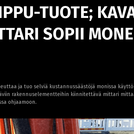
IPPU-TUOTE; KAVA
TTARI SOPII MON
euttaa ja tuo selviä kustannussäästöjä monissa käytt
täviin rakennuselementteihin kiinnitettävä mittari mitt
assa ohjaamoon.