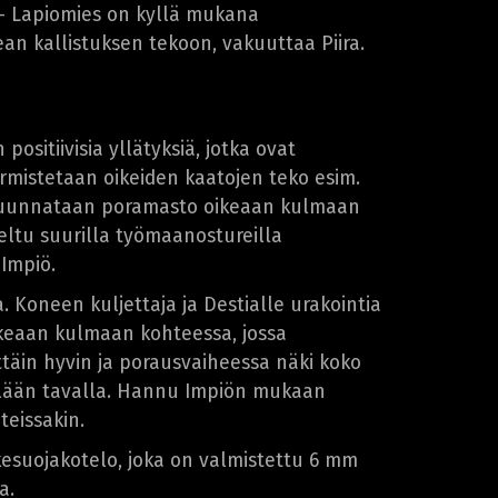
 – Lapiomies on kyllä mukana
ean kallistuksen tekoon, vakuuttaa Piira.
sitiivisia yllätyksiä, jotka ovat
 varmistetaan oikeiden kaatojen teko esim.
la suunnataan poramasto oikeaan kulmaan
eltu suurilla työmaanostureilla
Impiö.
 Koneen kuljettaja ja Destialle urakointia
ikeaan kulmaan kohteessa, jossa
täin hyvin ja porausvaiheessa näki koko
llään tavalla. Hannu Impiön mukaan
teissakin.
kesuojakotelo, joka on valmistettu 6 mm
a.