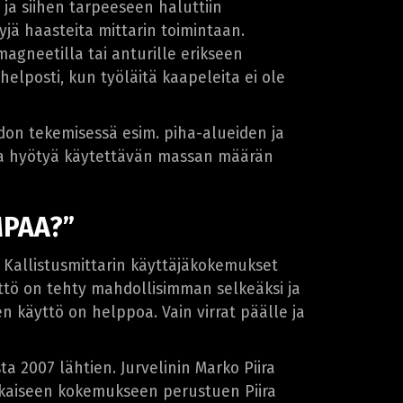
n ja siihen tarpeeseen haluttiin
tyjä haasteita mittarin toimintaan.
magneetilla tai anturille erikseen
helposti, kun työläitä kaapeleita ei ole
adon tekemisessä esim. piha-alueiden ja
urta hyötyä käytettävän massan määrän
MPAA?”
. Kallistusmittarin käyttäjäkokemukset
äyttö on tehty mahdollisimman selkeäksi ja
en käyttö on helppoa. Vain virrat päälle ja
a 2007 lähtien. Jurvelinin Marko Piira
äaikaiseen kokemukseen perustuen Piira