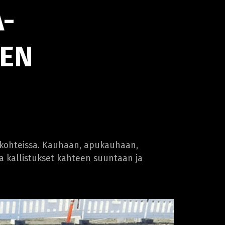
-
EEN
ökohteissa. Kauhaan, apukauhaan,
aa kallistukset kahteen suuntaan ja