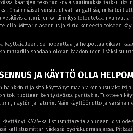
ä töissä kaatojen teko tuo kovia vaatimuksia tarkkuuksii
si. Ensimmäiset versiot olivat langallisia, mikä toi tiet
vesitiivis anturi, jonka kiinnitys toteutetaan vahvalla 
telolla. Mittarin asennus ja siirto koneesta toiseen käy 
yjä käyttäjälleen. Se nopeuttaa ja helpottaa oikean ka
ossa mittarilla saadaan oikean kaadon teon lisäksi su
ASENNUS JA KÄYTTÖ OLLA HELPO
in hankkinut ja sitä käyttänyt maanrakennusurakoitsija
en on toki tuotteen kehitystyössä pyrittykin. Tuotteen k
urin, näytön ja laturin. Näin käyttöönotto ja varsinain
 käyttänyt KAVA-kallistusmittareita apunaan jo vuodest
össä kallistusmittari viidessä pyöräkuormaajassa. Pitk