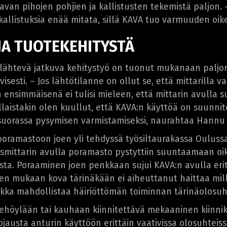
avan pihojen pohjien ja kallistusten tekemistä paljon.
 kallistuksia enää mitata, sillä KAVA tuo varmuuden oik
JA TUOTEKEHITYSTÄ
 lähtevä jatkuva kehitystyö on tuonut mukanaan paljon po
ivisesti. – Jos lähtötilanne on ollut se, että mittarilla
in ensimmäisenä ei tulisi mieleen, että mittarin avul
laistakin olen kuullut, että KAVA:n käyttöä on suunnit
suorassa pysymisen varmistamiseksi, naurahtaa Hannu 
ramastoon joen yli tehdyssä työsiltaurakassa Oulussa.
stusmittarin avulla poramasto pystyttiin suuntaamaan o
ta. Poraaminen joen penkkaan sujui KAVA:n avulla erit
ken mukaan kova tärinäkään ei aiheuttanut haittaa mi
iikka mahdollistaa häiriöttömän toiminnan tärinäolosuh
tiehöylään tai kauhaan kiinnitettävä mekaaninen kiinni
ojausta anturin käyttöön erittäin vaativissa olosuhteiss