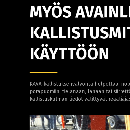
MYÖS AVAINL
KALLISTUSMI
KÄYTTÖÖN
KAVA-kallistuksenvalvonta helpottaa, nop
porapuomiin, tielanaan, lanaan tai siirret
kallistuskulman tiedot välittyvät reaaliaj