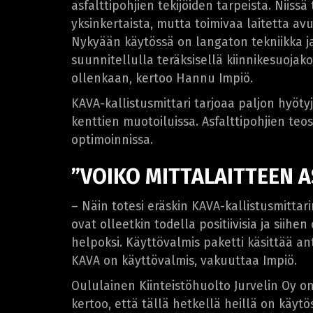
asfalttipohjien tekijöiden tarpeista. Niiss
yksinkertaista, mutta toimivaa laitetta avuk
Nykyään käytössä on langaton tekniikka ja 
suunnitellulla teräksisellä kiinnikesuojako
ollenkaan, kertoo Hannu Impiö.
KAVA-kallistusmittari tarjoaa paljon hyöt
kenttien muotoiluissa. Asfalttipohjien te
optimoinnissa.
”VOIKO MITTALAITTEEN 
– Näin totesi eräskin KAVA-kallistusmittar
ovat olleetkin todella positiivisia ja siih
helpoksi. Käyttövalmis paketti käsittää ant
KAVA on käyttövalmis, vakuuttaa Impiö.
Oululainen Kiinteistöhuolto Jurvelin Oy on
kertoo, että tällä hetkellä heillä on käyt