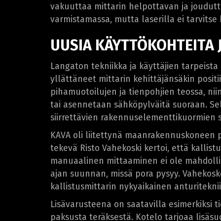
vakuuttaa mittarin helpottavan ja joudutt
varmistamassa, mutta laserilla ei tarvitse
UUSIA KÄYTTÖKOHTEITA 
Langaton tekniikka ja käyttäjien tarpeista
yllättäneet mittarin kehittäjänsäkin positi
pihamuotoilujen ja tienpohjien teossa, ni
tai asennetaan sähköpylväitä suoraan. Sel
siirrettävien rakennuselementtikuormien 
KAVA oli liitettynä maanrakennuskoneen po
tekevä Risto Vahekoski kertoi, että kalli
manuaalinen mittaaminen ei ole mahdollis
ajan suunnan, missä pora pysyy. Vahekos
kallistusmittarin nykyaikainen anturitekn
Lisävarusteena on saatavilla esimerkiksi 
paksusta teräksestä. Kotelo tarjoaa lisäsu