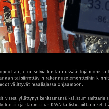
nopeuttaa ja tuo selviä kustannussäästöjä monissa 
aan tai siirrettäviin rakennuselementteihin kiinnite
edot välittyvät reaaliajassa ohjaamoon.
iivisesti yllättynyt kehittämänsä kallistumismittarin sa
kohteisiin ja -tarpeisiin. – KAVA-kallistusmittarin kehit