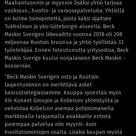
Maahantuonnin ja myynnin lisäksi yhtiö tarjoaa
vuokraus-, huolto- ja varaosapalveluita. Yhtiöllä
on kolme toimipistettä, joista kaksi sijaitsee
Tukholman ja yksi Göteborgin alueella. Beck
Maskin Sverigen liikevaihto vuonna 2018 oli 208
miljoonaa Ruotsin kruunua ja yhtiö työllistää 33
työntekijää. Ennen toteutunutta yritysostoa, Beck
Maskin Sverige kuului norjalaiseen Beck Maskin -
konserniin.
”Beck Maskin Sverigen osto ja Ruotsiin
laajentuminen on merkittävä askel
kasvustrategiassamme. Kauppa syventää myös
KH-Koneet Groupin ja Kobelcon yhteistyötä ja
vahvistaa Kobelcon asemaa pohjoismaisella
markkinalla tarjoamalla asiakkaille entistä
parempaa palvelua niin myynti- kuin
huoltotoimintojen osalta. Lisäksi kaupan myötä