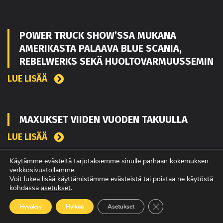
POWER TRUCK SHOW’SSA MUKANA
AMERIKASTA PALAAVA BLUE SCANIA,
REBELWERKS SEKÄ HUOLTOVARMUUSSEMIN
LUE LISÄÄ
MAXUKSET VIIDEN VUODEN TAKUULLA
LUE LISÄÄ
Käytämme evästeitä tarjotaksemme sinulle parhaan kokemuksen
verkkosivustollamme.
Voit lukea lisää käyttämistämme evästeistä tai poistaa ne käytöstä
kohdassa
asetukset
.
Sulje evästebanneri
Hyväksy
Hylkää
Asetukset