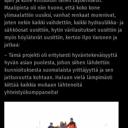
ajan ja kone entisöitiin lähes täydellisesti.
Maalipinta oli niin huono, että koko kone
ylimaalattiin uusiksi, vanhat renkaat murenivat,
joten nekin kaikki vaihdettiin, kaikki hydrauliikka- ja
sähköosat uusittiin, hytin värilasitukset uusittiin ja
myös höyläterät uusittiin, kertoo Ilpo Varonen ja
jatkaa:
– Tämä projekti oli erityisesti hyväntekeväisyyttä
hyvän asian puolesta, johon siihen lähdettiin
kunnioituksesta suomalaista yrittäjyyttä ja sen
jatkuvuutta kohtaan. Haluan vielä lämpimästi
kiittää kaikkia mukaan lähteneitä
yhteistyökumppaneita!