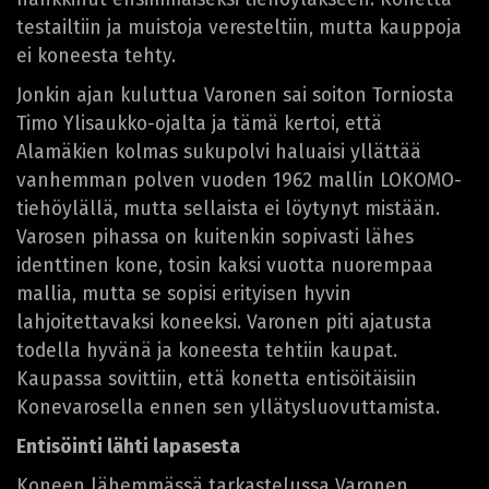
testailtiin ja muistoja veresteltiin, mutta kauppoja
ei koneesta tehty.
Jonkin ajan kuluttua Varonen sai soiton Torniosta
Timo Ylisaukko-ojalta ja tämä kertoi, että
Alamäkien kolmas sukupolvi haluaisi yllättää
vanhemman polven vuoden 1962 mallin LOKOMO-
tiehöylällä, mutta sellaista ei löytynyt mistään.
Varosen pihassa on kuitenkin sopivasti lähes
identtinen kone, tosin kaksi vuotta nuorempaa
mallia, mutta se sopisi erityisen hyvin
lahjoitettavaksi koneeksi. Varonen piti ajatusta
todella hyvänä ja koneesta tehtiin kaupat.
Kaupassa sovittiin, että konetta entisöitäisiin
Konevarosella ennen sen yllätysluovuttamista.
Entisöinti lähti lapasesta
Koneen lähemmässä tarkastelussa Varonen