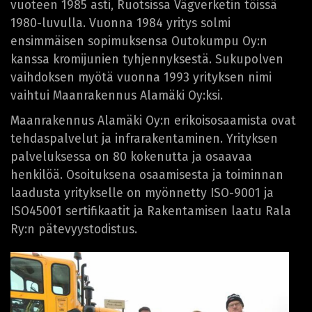
vuoteen 1985 asti, Ruotsissa Vägverketin töissä
1980-luvulla. Vuonna 1984 yritys solmi
ensimmäisen sopimuksensa Outokumpu Oy:n
kanssa kromijunien tyhjennyksestä. Sukupolven
vaihdoksen myötä vuonna 1993 yrityksen nimi
vaihtui Maanrakennus Alamäki Oy:ksi.
Maanrakennus Alamäki Oy:n erikoisosaamista ovat
tehdaspalvelut ja infrarakentaminen. Yrityksen
palveluksessa on 80 kokenutta ja osaavaa
henkilöä. Osoituksena osaamisesta ja toiminnan
laadusta yritykselle on myönnetty ISO-9001 ja
ISO45001 sertifikaatit ja Rakentamisen laatu Rala
Ry:n pätevyystodistus.