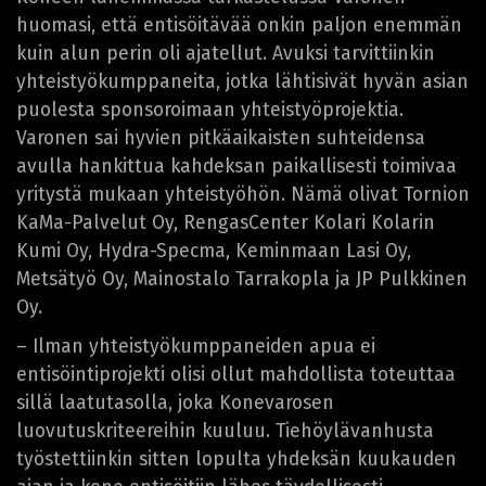
huomasi, että entisöitävää onkin paljon enemmän
kuin alun perin oli ajatellut. Avuksi tarvittiinkin
yhteistyökumppaneita, jotka lähtisivät hyvän asian
puolesta sponsoroimaan yhteistyöprojektia.
Varonen sai hyvien pitkäaikaisten suhteidensa
avulla hankittua kahdeksan paikallisesti toimivaa
yritystä mukaan yhteistyöhön. Nämä olivat Tornion
KaMa-Palvelut Oy, RengasCenter Kolari Kolarin
Kumi Oy, Hydra-Specma, Keminmaan Lasi Oy,
Metsätyö Oy, Mainostalo Tarrakopla ja JP Pulkkinen
Oy.
– Ilman yhteistyökumppaneiden apua ei
entisöintiprojekti olisi ollut mahdollista toteuttaa
sillä laatutasolla, joka Konevarosen
luovutuskriteereihin kuuluu. Tiehöylävanhusta
työstettiinkin sitten lopulta yhdeksän kuukauden