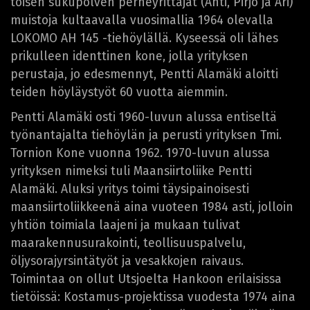
toisen sukupolven perheyrittäjät (Ahti, Pirjo ja Ari)
muistoja kultaavalla vuosimallia 1964 olevalla
LOKOMO AH 145 -tiehöylällä. Kyseessä oli lähes
prikulleen identtinen kone, jolla yrityksen
perustaja, jo edesmennyt, Pentti Alamäki aloitti
teiden höyläystyöt 60 vuotta aiemmin.
Pentti Alamäki osti 1960-luvun alussa entiseltä
työnantajalta tiehöylän ja perusti yrityksen Tmi.
Tornion Kone vuonna 1962. 1970-luvun alussa
yrityksen nimeksi tuli Maansiirtoliike Pentti
Alamäki. Aluksi yritys toimi täysipainoisesti
maansiirtoliikkeenä aina vuoteen 1984 asti, jolloin
yhtiön toimiala laajeni ja mukaan tulivat
maarakennusurakointi, teollisuuspalvelu,
öljysorajyrsintätyöt ja vesakkojen raivaus.
Toimintaa on ollut Utsjoelta Hankoon erilaisissa
tietöissä: Kostamus-projektissa vuodesta 1974 aina