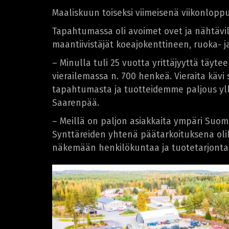
Maaliskuun toiseksi viimeisenä viikonloppu
Tapahtumassa oli avoimet ovet ja nähtävi
maantiivistäjät koeajokenttineen, ruoka- ja 
– Minulla tuli 25 vuotta yrittäjyyttä täytee
vierailemassa n. 700 henkeä. Vieraita käv
tapahtumasta ja tuotteidemme paljous yllät
Saarenpää.
– Meillä on paljon asiakkaita ympäri Suom
Synttäreiden yhtenä päätarkoituksena olik
näkemään henkilökuntaa ja tuotetarjonta