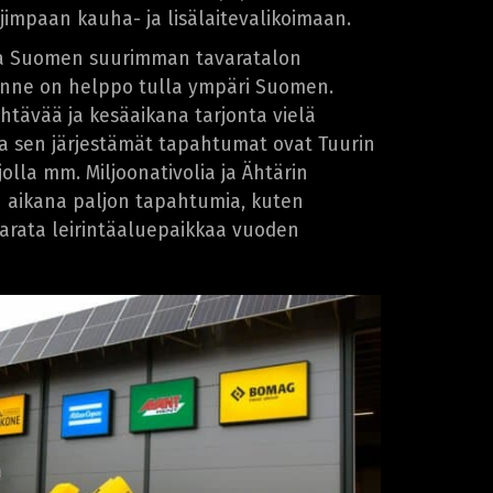
impaan kauha- ja lisälaitevalikoimaan.
issa Suomen suurimman tavaratalon
tänne on helppo tulla ympäri Suomen.
ähtävää ja kesäaikana tarjonta vielä
a sen järjestämät tapahtumat ovat Tuurin
olla mm. Miljoonativolia ja Ähtärin
n aikana paljon tapahtumia, kuten
arata leirintäaluepaikkaa vuoden