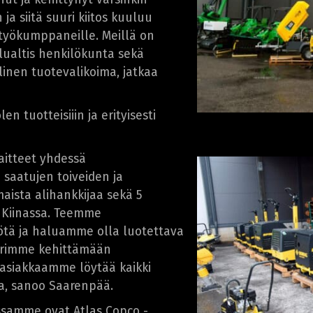
ja siitä suuri kiitos kuuluu
styökumppaneille. Meillä on
elualtis henkilökunta sekä
linen tuotevalikoima, jatkaa
tuotteisiiin ja erityisesti
aitteet yhdessä
saatujen toiveiden ja
aista alihankkijaa sekä 5
a Kiinassa. Teemme
yötä ja haluamme olla luotettava
yrimme kehittämään
 asiakkaamme löytää kaikki
ta, sanoo Saarenpää.
ssamme ovat Atlas Copco -