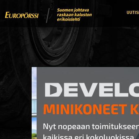
Suomen johtava
UUTIS
raskaan kaluston
erikoislehti