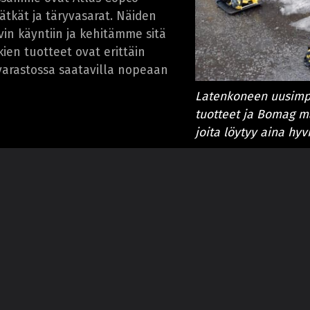
lätkät ja täryvasarat. Näiden
vin käyntiin ja kehitämme sitä
en tuotteet ovat erittäin
 varastossa saatavilla nopeaan
Latenkoneen uusimpi
tuotteet ja Bomag maa
joita löytyy aina hy