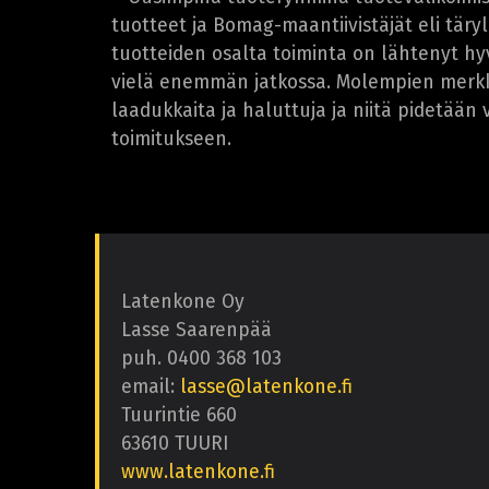
tuotteet ja Bomag-maantiivistäjät eli täry
tuotteiden osalta toiminta on lähtenyt hy
vielä enemmän jatkossa. Molempien merkki
laadukkaita ja haluttuja ja niitä pidetään
toimitukseen.
Latenkone Oy
Lasse Saarenpää
puh. 0400 368 103
email:
lasse@latenkone.fi
Tuurintie 660
63610 TUURI
www.latenkone.fi