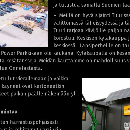
ja tutustua samalla Suomen laaj
– Meillä on hyvä sijainti Tuur
välittömässä läheisyydessä ja 
Tuuri tarjoaa kävijöille paljon n
korostuu. Keskisen kyläkauppa j
keskiössä. Lapsiperheille on tarj
kä Power Parkkikaan ole kaukana. Kyläkaupalla on kesä
eita kesätansseja. Meidän kauttamme on mahdollisuus v
alue Onnelastasta.
tullut vierailemaan ja vaikka
 käyneet ovat kertoneetkin
ässeet paikan päälle näkemään yli
imintaa
tten harrastuspohjaisesti
nut ja kehittynyt varsinkin