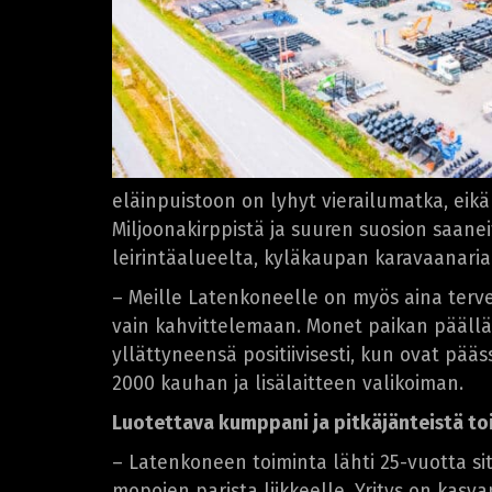
eläinpuistoon on lyhyt vierailumatka, ei
Miljoonakirppistä ja suuren suosion saan
leirintäalueelta, kyläkaupan karavaanari
– Meille Latenkoneelle on myös aina terve
vain kahvittelemaan. Monet paikan päällä
yllättyneensä positiivisesti, kun ovat pä
2000 kauhan ja lisälaitteen valikoiman.
Luotettava kumppani ja pitkäjänteistä to
– Latenkoneen toiminta lähti 25-vuotta si
mopojen parista liikkeelle. Yritys on kasva