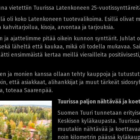
na vietettiin Tuurissa Latenkoneen 25-vuotissynttäreit
llä oli koko Latenkoneen tuotevalikoima. Esillä oliva
kahvitarjoilua, kisoja, arvontaa ja tarjouksia.
n ja ajattelimme pitää oikein kunnon synttärit. Juhlat ol
i sekä läheltä että kaukaa, mikä oli todella mukavaa. 
ti ensimmäistä kertaa meillä vierailleita positiivisest
en ja monien kanssa ollaan tehty kauppoja ja tutustut
in, että asiakkaat, alihankkijat ja muut tärkeät sidos
a, toteaa Saarenpää.
Tuurissa paljon nähtävää ja koe
Suomen Tuuri tunnetaan erityis
Keskisen kyläkaupasta. Tuurissa
muutakin nähtävää ja koettavaa 
noin kilometrin päässä kyläkaup