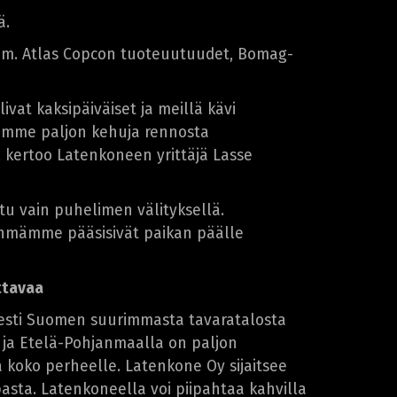
ä.
t mm. Atlas Copcon tuoteuutuudet, Bomag-
ivat kaksipäiväiset ja meillä kävi
Saimme paljon kehuja rennosta
i, kertoo Latenkoneen yrittäjä Lasse
tu vain puhelimen välityksellä.
ryhmämme pääsisivät paikan päälle
ttavaa
esti Suomen suurimmasta tavaratalosta
 ja Etelä-Pohjanmaalla on paljon
koko perheelle. Latenkone Oy sijaitsee
asta. Latenkoneella voi piipahtaa kahvilla