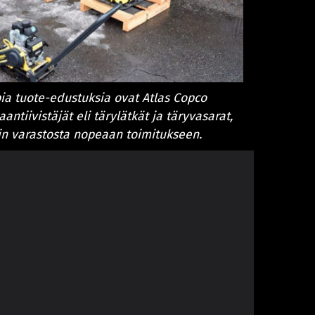
a tuote-edustuksia ovat Atlas Copco
ntiivistäjät eli tärylätkät ja täryvasarat,
vin varastosta nopeaan toimitukseen.