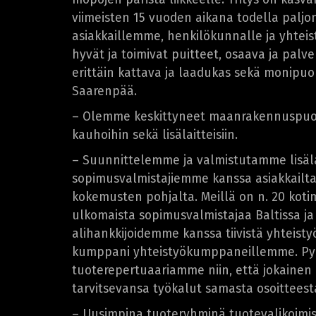
viimeisten 15 vuoden aikana todella paljon 
asiakkaillemme, henkilökunnalle ja yhtei
hyvät ja toimivat puitteet, osaava ja palv
erittäin kattava ja laadukas sekä monipuo
Saarenpää.
– Olemme keskittyneet maanrakennuspuolen 
kauhoihin sekä lisälaitteisiin.
– Suunnittelemme ja valmistutamme lisäl
sopimusvalmistajiemme kanssa asiakkailta 
kokemusten pohjalta. Meillä on n. 20 kotim
ulkomaista sopimusvalmistajaa Baltissa j
alihankkijoidemme kanssa tiivistä yhteist
kumppani yhteistyökumppaneillemme. P
tuoterepertuaariamme niin, että jokainen
tarvitsevansa työkalut samasta osoittees
– Uusimpina tuoteryhminä tuotevalikoimi