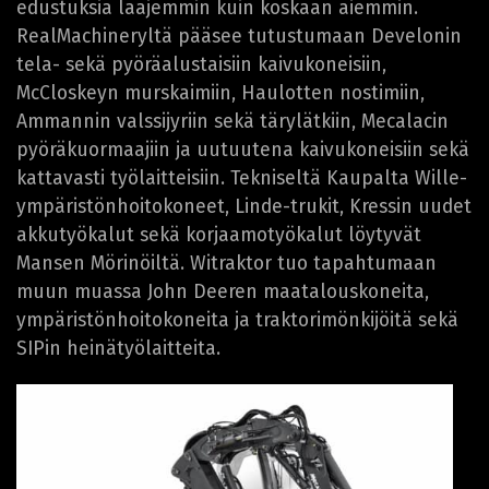
edustuksia laajemmin kuin koskaan aiemmin.
RealMachineryltä pääsee tutustumaan Develonin
tela- sekä pyöräalustaisiin kaivukoneisiin,
McCloskeyn murskaimiin, Haulotten nostimiin,
Ammannin valssijyriin sekä tärylätkiin, Mecalacin
pyöräkuormaajiin ja uutuutena kaivukoneisiin sekä
kattavasti työlaitteisiin. Tekniseltä Kaupalta Wille-
ympäristönhoitokoneet, Linde-trukit, Kressin uudet
akkutyökalut sekä korjaamotyökalut löytyvät
Mansen Mörinöiltä. Witraktor tuo tapahtumaan
muun muassa John Deeren maatalouskoneita,
ympäristönhoitokoneita ja traktorimönkijöitä sekä
SIPin heinätyölaitteita.