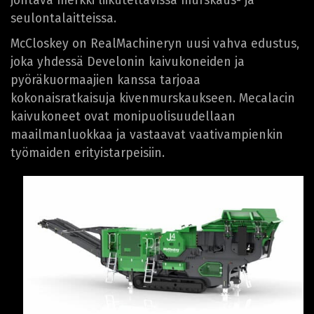
johtava merkki liikuteltavissa murskaus- ja
seulontalaitteissa.
McCloskey on RealMachineryn uusi vahva edustus,
joka yhdessä Develonin kaivukoneiden ja
pyöräkuormaajien kanssa tarjoaa
kokonaisratkaisuja kivenmurskaukseen. Mecalacin
kaivukoneet ovat monipuolisuudellaan
maailmanluokkaa ja vastaavat vaativampienkin
työmaiden erityistarpeisiin.