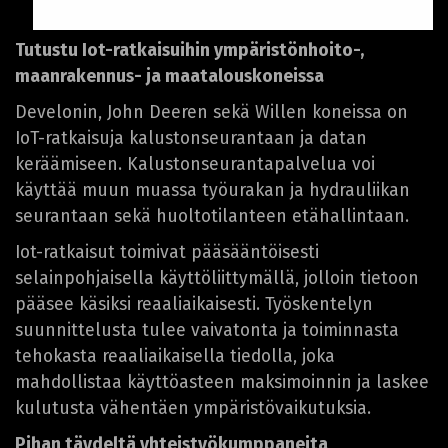
Tutustu Iot-ratkaisuihin ympäristönhoito-,
maanrakennus- ja maatalouskoneissa
Develonin, John Deeren sekä Willen koneissa on
IoT-ratkaisuja kalustonseurantaan ja datan
keräämiseen. Kalustonseurantapalvelua voi
käyttää muun muassa työurakan ja hydrauliikan
seurantaan sekä huoltotilanteen etähallintaan.
Iot-ratkaisut toimivat pääsääntöisesti
selainpohjaisella käyttöliittymällä, jolloin tietoon
pääsee käsiksi reaaliaikaisesti. Työskentelyn
suunnittelusta tulee vaivatonta ja toiminnasta
tehokasta reaaliaikaisella tiedolla, joka
mahdollistaa käyttöasteen maksimoinnin ja laskee
kulutusta vähentäen ympäristövaikutuksia.
Pihan täydeltä yhteistyökumppaneita