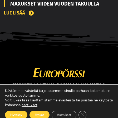
MAXUKSET VIIDEN VUODEN TAKUULLA
LUE LISÄÄ
SUOMEN JOHTAVA RASKAAN KALUSTON
ERIKOISLEHTI
Käytämme evästeitä tarjotaksemme sinulle parhaan kokemuksen
verkkosivustollamme.
Copyright © Faktavisa Oy / Europörssi 2017. All Rights Reserved.
Voit lukea lisää käyttämistämme evästeistä tai poistaa ne käytöstä
kohdassa
asetukset
.
· Madeby:
VÄRIKÄS
Sulje evästebanneri
Hyväksy
Hylkää
Asetukset