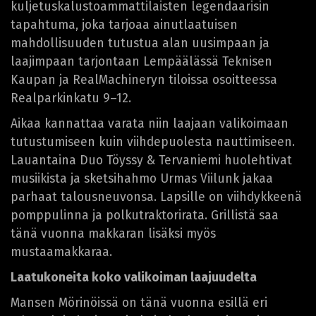
kuljetuskalustoammattilaisten legendaarisin
tapahtuma, joka tarjoaa ainutlaatuisen
mahdollisuuden tutustua alan uusimpaan ja
laajimpaan tarjontaan Lempäälässä Teknisen
Kaupan ja RealMachineryn tiloissa osoitteessa
Realparkinkatu 9–12.
Aikaa kannattaa varata niin laajaan valikoimaan
tutustumiseen kuin viihdepuolesta nauttimiseen.
Lauantaina Duo Töyssy & Tervaniemi huolehtivat
musiikista ja sketsihahmo Urmas Viilunk jakaa
parhaat talousneuvonsa. Lapsille on viihdykkeenä
pomppulinna ja polkutraktorirata. Grillistä saa
tänä vuonna makkaran lisäksi myös
mustaamakkaraa.
Laatukoneita koko valikoiman laajuudelta
Mansen Mörinöissä on tänä vuonna esillä eri