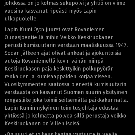
johdossa on jo kolmas sukupolvi ja yhtiö on viime
vuosina kasvanut ripeästi myös Lapin
ulkopuolelle.
Lapin Kumi Oy:n juuret ovat Rovaniemen
Ounasjoentiellä mihin Veikko Keskiruokanen
perusti kumisuutarin verstaan maaliskuussa 1947.
Sodan jälkeen ajat olivat ankeat ja ajokuntoisia
autoja Rovaniemellä kovin vähän niinpä
Keskiruokasen paja keskittyikin polkupyörän
renkaiden ja kumisaappaiden korjaamiseen.
Vuosikymmenten saatossa pienestä kumisuutarin
verstaasta on kasvanut Suomen suurin yksityinen
rengasliike joka toimii seitsemällä paikkakunnalla.
Lapin Kumin nykyinen toimitusjohtaja edustaa
yhtiössä jo kolmatta polvea sillä perustaja veikko
Keskiruokanen on Villen isoisä.
-On suuri etuoikeus kantaa vastuuta ja vaalia