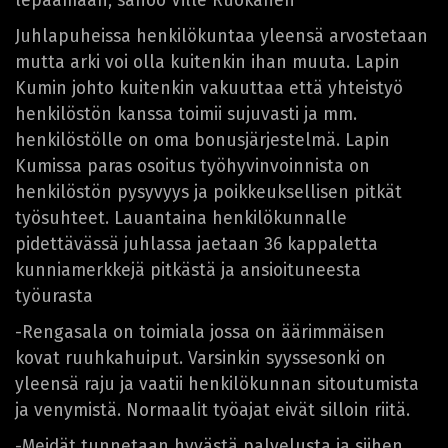
lepäämään, sanoo Ville Ruokanen
Juhlapuheissa henkilökuntaa yleensä arvostetaan
mutta arki voi olla kuitenkin ihan muuta. Lapin
Kumin johto kuitenkin vakuuttaa että yhteistyö
henkilöstön kanssa toimii sujuvasti ja mm.
henkilöstölle on oma bonusjärjestelmä. Lapin
Kumissa paras osoitus työhyvinvoinnista on
henkilöstön pysyvyys ja poikkeuksellisen pitkät
työsuhteet. Lauantaina henkilökunnalle
pidettävässä juhlassa jaetaan 36 kappaletta
kunniamerkkejä pitkästä ja ansioituneesta
työurasta
-Rengasala on toimiala jossa on äärimmäisen
kovat ruuhkahuiput. Varsinkin syyssesonki on
yleensä raju ja vaatii henkilökunnan sitoutumista
ja venymistä. Normaalit työajat eivät silloin riitä.
-Meidät tunnetaan hyvästä palvelusta ja siihen