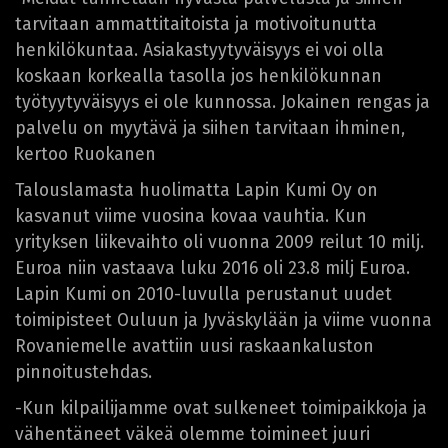
tarvitaan ammattitaitoista ja motivoitunutta
henkilökuntaa. Asiakastyytyväisyys ei voi olla
koskaan korkealla tasolla jos henkilökunnan
työtyytyväisyys ei ole kunnossa. Jokainen rengas ja
palvelu on myytävä ja siihen tarvitaan ihminen,
kertoo Ruokanen
Talouslamasta huolimatta Lapin Kumi Oy on
kasvanut viime vuosina kovaa vauhtia. Kun
yrityksen liikevaihto oli vuonna 2009 reilut 10 milj.
Euroa niin vastaava luku 2016 oli 23.8 milj Euroa.
Lapin Kumi on 2010-luvulla perustanut uudet
toimipisteet Ouluun ja Jyväskylään ja viime vuonna
Rovaniemelle avattiin uusi raskaankaluston
pinnoitustehdas.
-Kun kilpailijamme ovat sulkeneet toimipaikkoja ja
vähentäneet väkeä olemme toimineet juuri