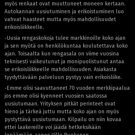
myös renkaat ovat muuttuneet moneen kertaan.
Autokannan uusiutuminen ja erikoistuminen luo
vahvat haasteet mutta myös mahdollisuudet
erikoisliikkeelle.
-Uusia rengaskokoja tulee markkinoille koko ajan
ja sen myötä on henkilökuntaa koulutettava koko
ajan. Toisaalta kun rengasala on viime vuosina
teknisesti vaikeutunut ja monipuolistunut antaa
se erikoisliikkeelle mahdollisuuden. Asiakasta
tyydyttävään palveluun pystyy vain erikoisliike.
-Emme olisi saavuttaneet 70 vuoden merkkipaalua
jos emme olisi kyenneet vuosien saatossa
uusiutumaan. Yrityksen pitkät perinteet ovat
hieno ja tärkeä juttu mutta koko ajan on myös
pystyttävä uusiutumaan. Kilpailu on niin kovaa
ettei laakereille voi jäädä hetkeksikään