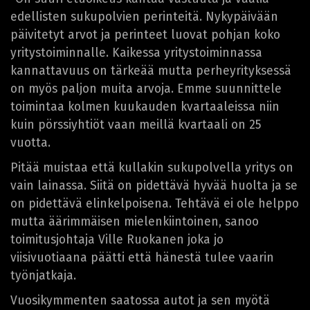
edellisten sukupolvien perinteitä. Nykypäivään
päivitetyt arvot ja perinteet luovat pohjan koko
yritystoiminnalle. Kaikessa yritystoiminnassa
kannattavuus on tärkeää mutta perheyrityksessä
on myös paljon muita arvoja. Emme suunnittele
toimintaa kolmen kuukauden kvartaaleissa niin
kuin pörssiyhtiöt vaan meillä kvartaali on 25
vuotta.
Pitää muistaa että kullakin sukupolvella yritys on
vain lainassa. Siitä on pidettävä hyvää huolta ja se
on pidettävä elinkelpoisena. Tehtävä ei ole helppo
mutta äärimmäisen mielenkiintoinen, sanoo
toimitusjohtaja Ville Ruokanen joka jo
viisivuotiaana päätti että hänestä tulee vaarin
työnjatkaja.
Vuosikymmenten saatossa autot ja sen myötä