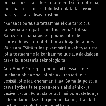
ominaisuuksista tulee tarjolle erillisinä tuotteina,
kun taas toisia on mahdollista tilata laitteisiin
päivityksinä tai lisävarusteina.
”Konseptiporauslaitettamme ei ole tarkoitus
lanseerata kaupallisena tuotteena”, toteaa
Sandvikin maanalaisten porauslaitteiden
tuotekehitys- ja tuotehallintajohtaja Johannes
Välivaara. ”Siitä tulee pikemminkin kehitysalusta,
jolla testaamme ja kehitämme uusia, asiakkaiden
tärkeiksi nostamia teknologioita.”
AutoMine® Concept -porauslaitteessa ei ole
lainkaan ohjaamoa, jolloin akkupaketille ja
vesisäiliölle jää enemmän tilaa. Samalla poistuu
tarve kytkeä laite porauksen ajaksi sähkö- ja
vesiverkkoon. Porauslaite optimoi poraustehon ja
sähkön kulutuksen tarpeen mukaan, jotta akut
kestävät mahdollisimman pitkään.