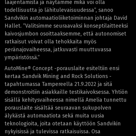
laajentamista ja näytämme mikä voi olla
todellisuutta jo lähitulevaisuudessa”, sanoo
Sandvikin automaatioliiketoiminnan johtaja David
Hallet. ”Valitsimme seuraavaksi konseptilaitteeksi
kaivosjumbon osoittaaksemme, että autonomiset
ratkaisut voivat olla tehokkaita myös
peränajovaiheessa, jatkuvasti muuttuvassa
ympäristössä.”
AutoMine® Concept -porauslaite esiteltiin ensi
kertaa Sandvik Mining and Rock Solutions -
tapahtumassa Tampereella 21.9.2022 ja sitä
demonstroitiin asiakkaille testikaivoksessa. Yhtiön
sisällä kehitysvaiheessa nimellä Amelia tunnettu
porauslaite sisältää seuraavan sukupolven
älykästä automaatiota sekä muita uusia
teknologioita, joita otetaan käyttöön Sandvikin
nykyisissä ja tulevissa ratkaisuissa. Osa