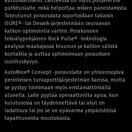
automaattisesti. Laitteessa on myös pohjarei’ille
putkituslaite, mikä helpottaa reikien panostamista.
Toteutunut porausdata raportoidaan takaisin
iSURE®- tai Deswik-järjestelmään seuraavan
katkon optimointia varten. Porakoneen
tekoälypohjainen Rock Pulse® -teknologia
analysoi reaaliajassa kruunun ja kallion välistä
kontaktia ja auttaa optimoimaan porauksen
suorituskyvyn.
AutoMine® Concept -porauslaite on yhteensopiva
perinteisen turvaporttijärjestelmän kanssa, mutta
se pystyy toimimaan myös eristämättömällä
alueella. Laite pyytää operaattorilta apua, kun
kulutusosia on täydennettävä tai akut on
ladattava tai jos se on epävarma ympäristössä
tapahtuneista muutoksista.