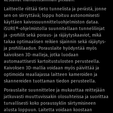
Laitteelle riittää tieto tunnelista ja perästä, jonne
sen on siirryttävä; loppu hoituu autonomisesti
käyttäen kaivossuunnitteluohjelmiston dataa.
iSURE®-ohjelmistolla suunnitellaan tunnelilinjat
ja -profiilit sekä poraus- ja räjäytyskaaviot, mikä
takaa optimaalisen reikien sijainnin sekä räjäytys-
ja profiililaadun. Porauslaite hyödyntää myös
kaivoksen 3D-malleja, jotka luodaan
automaattisesti kartoitustulosten perusteella.
Kaivoksen 3D-mallia voidaan myös päivittää ja
optimoida reaaliajassa laitteen kameroiden ja
skannereiden tuottaman tiedon perusteella.
Porauslaite suunnittelee ja mukauttaa reittejään
jatkuvasti muuttuvissakin olosuhteissa ja suorittaa
turvallisesti koko poraussyklin siirtymisineen
alusta loppuun. Laitetta voidaan koostaan