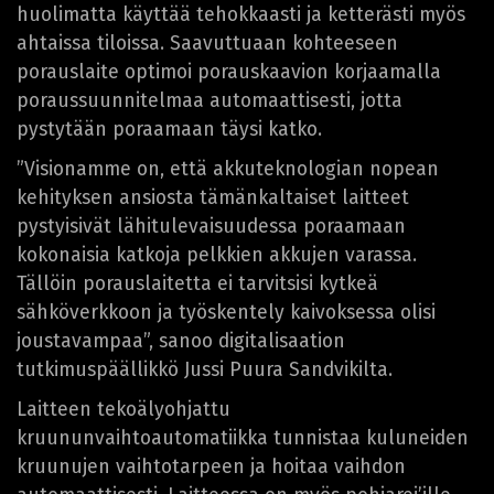
huolimatta käyttää tehokkaasti ja ketterästi myös
ahtaissa tiloissa. Saavuttuaan kohteeseen
porauslaite optimoi porauskaavion korjaamalla
poraussuunnitelmaa automaattisesti, jotta
pystytään poraamaan täysi katko.
”Visionamme on, että akkuteknologian nopean
kehityksen ansiosta tämänkaltaiset laitteet
pystyisivät lähitulevaisuudessa poraamaan
kokonaisia katkoja pelkkien akkujen varassa.
Tällöin porauslaitetta ei tarvitsisi kytkeä
sähköverkkoon ja työskentely kaivoksessa olisi
joustavampaa”, sanoo digitalisaation
tutkimuspäällikkö Jussi Puura Sandvikilta.
Laitteen tekoälyohjattu
kruununvaihtoautomatiikka tunnistaa kuluneiden
kruunujen vaihtotarpeen ja hoitaa vaihdon