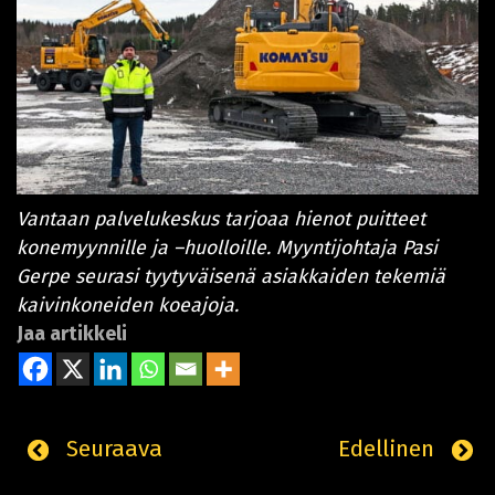
Vantaan palvelukeskus tarjoaa hienot puitteet
konemyynnille ja –huolloille. Myyntijohtaja Pasi
Gerpe seurasi tyytyväisenä asiakkaiden tekemiä
kaivinkoneiden koeajoja.
Jaa artikkeli
Seuraava
Edellinen