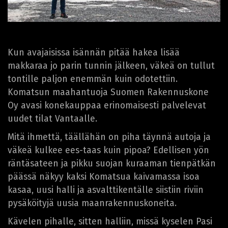
Kun avajaisissa isännän pitää hakea lisää
makkaraa jo parin tunnin jälkeen, väkeä on tullut
tontille paljon enemmän kuin odotettiin.
Komatsun maahantuoja Suomen Rakennuskone
Oy avasi konekauppaa erinomaisesti palvelevat
uudet tilat Vantaalle.
Mitä ihmettä, täällähän on piha täynnä autoja ja
väkeä kulkee ees-taas kuin pipoa? Edellisen yön
räntäsateen ja pikku suojan kuraaman tienpätkän
päässä näkyy kaksi Komatsua kaivamassa isoa
kasaa, uusi halli ja asvalttikentälle siistiin riviin
pysäköityjä uusia maanrakennuskoneita.
Kävelen pihalle, sitten halliin, missä kyselen Pasi