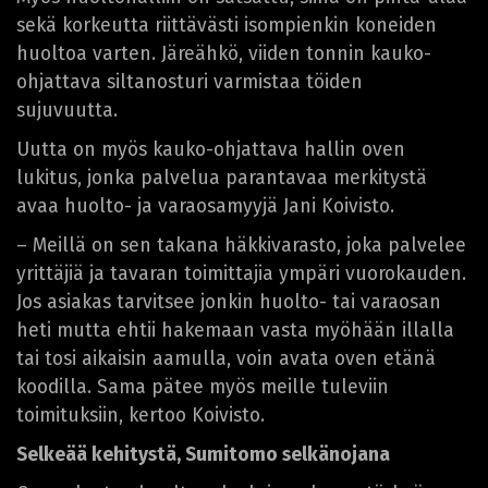
sekä korkeutta riittävästi isompienkin koneiden
huoltoa varten. Järeähkö, viiden tonnin kauko-
ohjattava siltanosturi varmistaa töiden
sujuvuutta.
Uutta on myös kauko-ohjattava hallin oven
lukitus, jonka palvelua parantavaa merkitystä
avaa huolto- ja varaosamyyjä Jani Koivisto.
– Meillä on sen takana häkkivarasto, joka palvelee
yrittäjiä ja tavaran toimittajia ympäri vuorokauden.
Jos asiakas tarvitsee jonkin huolto- tai varaosan
heti mutta ehtii hakemaan vasta myöhään illalla
tai tosi aikaisin aamulla, voin avata oven etänä
koodilla. Sama pätee myös meille tuleviin
toimituksiin, kertoo Koivisto.
Selkeää kehitystä, Sumitomo selkänojana