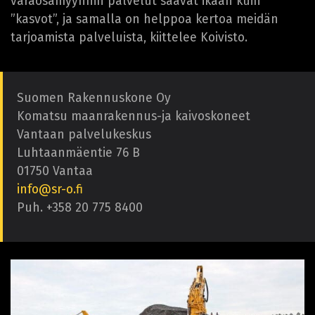
varaosamyynnin palvelut saavat ikään kuin
”kasvot”, ja samalla on helppoa kertoa meidän
tarjoamista palveluista, kiittelee Koivisto.
Suomen Rakennuskone Oy
Komatsu maanrakennus-ja kaivoskoneet
Vantaan palvelukeskus
Luhtaanmäentie 76 B
01750 Vantaa
info@sr-o.fi
Puh. +358 20 775 8400