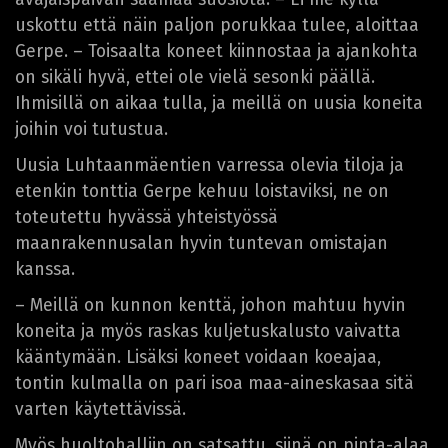
uskottu että näin paljon porukkaa tulee, aloittaa
Gerpe. – Toisaalta koneet kiinnostaa ja ajankohta
on sikäli hyvä, ettei ole vielä sesonki päällä.
Ihmisillä on aikaa tulla, ja meillä on uusia koneita
joihin voi tutustua.
Uusia Luhtaanmäentien varressa olevia tiloja ja
etenkin tonttia Gerpe kehuu loistaviksi, ne on
toteutettu hyvässä yhteistyössä
maanrakennusalan hyvin tuntevan omistajan
kanssa.
– Meillä on kunnon kenttä, johon mahtuu hyvin
koneita ja myös raskas kuljetuskalusto vaivatta
kääntymään. Lisäksi koneet voidaan koeajaa,
tontin kulmalla on pari isoa maa-aineskasaa sitä
varten käytettävissä.
Myös huoltohalliin on satsattu, siinä on pinta-alaa