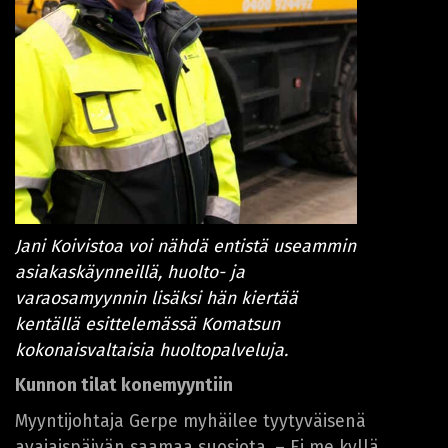
Jani Koivistoa voi nähdä entistä useammin
asiakaskäynneillä, huolto- ja
varaosamyynnin lisäksi hän kiertää
kentällä esittelemässä Komatsun
kokonaisvaltaisia huoltopalveluja.
Kunnon tilat konemyyntiin
Myyntijohtaja Gerpe myhäilee tyytyväisenä
avajaispäivän saamaa suosiota. – Ei me kyllä