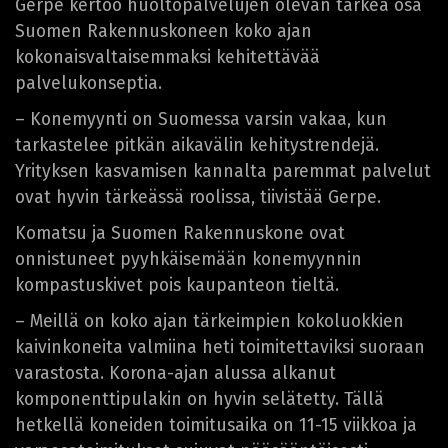
Gerpe kertoo huoltopalvelujen olevan tärkeä osa
Suomen Rakennuskoneen koko ajan
kokonaisvaltaisemmaksi kehitettävää
palvelukonseptia.
– Konemyynti on Suomessa varsin vakaa, kun
tarkastelee pitkän aikavälin kehitystrendejä.
Yrityksen kasvamisen kannalta paremmat palvelut
ovat hyvin tärkeässä roolissa, tiivistää Gerpe.
Komatsu ja Suomen Rakennuskone ovat
onnistuneet pyyhkäisemään konemyynnin
kompastuskivet pois kaupanteon tieltä.
– Meillä on koko ajan tärkeimpien kokoluokkien
kaivinkoneita valmiina heti toimitettaviksi suoraan
varastosta. Korona-ajan alussa alkanut
komponenttipulakin on hyvin selätetty. Tällä
hetkellä koneiden toimitusaika on 11-15 viikkoa ja