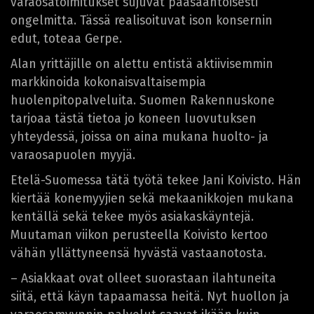
varaosatoimitukset sujuvat pääsääntöisesti
ongelmitta. Tässä realisoituvat ison konsernin
edut, toteaa Gerpe.
Alan yrittäjille on alettu entistä aktiivisemmin
markkinoida kokonaisvaltaisempia
huolenpitopalveluita. Suomen Rakennuskone
tarjoaa tästä tietoa jo koneen luovutuksen
yhteydessä, joissa on aina mukana huolto- ja
varaosapuolen myyjä.
Etelä-Suomessa tätä työtä tekee Jani Koivisto. Hän
kiertää konemyyjien sekä mekaanikkojen mukana
kentällä sekä tekee myös asiakaskäyntejä.
Muutaman viikon perusteella Koivisto kertoo
vähän yllättyneensä hyvästä vastaanotosta.
– Asiakkaat ovat olleet suorastaan ilahtuneita
siitä, että käyn tapaamassa heitä. Nyt huollon ja