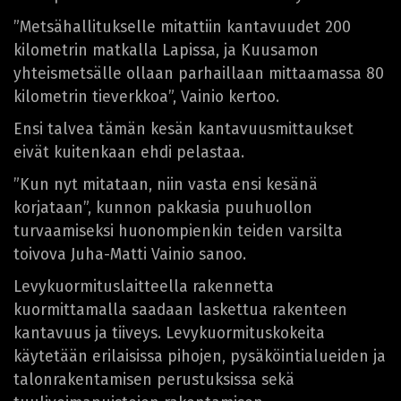
”Metsähallitukselle mitattiin kantavuudet 200
kilometrin matkalla Lapissa, ja Kuusamon
yhteismetsälle ollaan parhaillaan mittaamassa 80
kilometrin tieverkkoa”, Vainio kertoo.
Ensi talvea tämän kesän kantavuusmittaukset
eivät kuitenkaan ehdi pelastaa.
”Kun nyt mitataan, niin vasta ensi kesänä
korjataan”, kunnon pakkasia puuhuollon
turvaamiseksi huonompienkin teiden varsilta
toivova Juha-Matti Vainio sanoo.
Levykuormituslaitteella rakennetta
kuormittamalla saadaan laskettua rakenteen
kantavuus ja tiiveys. Levykuormituskokeita
käytetään erilaisissa pihojen, pysäköintialueiden ja
talonrakentamisen perustuksissa sekä