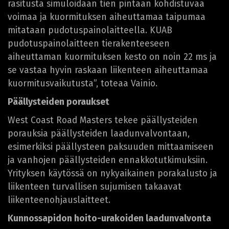
rasitusta simuloidaan tien pintaan kohdistuvaa
voimaa ja kuormituksen aiheuttamaa taipumaa
mitataan pudotuspainolaitteella. KUAB
pudotuspainolaitteen tierakenteeseen
aiheuttaman kuormituksen kesto on noin 22 ms ja
se vastaa hyvin raskaan liikenteen aiheuttamaa
kuormitusvaikutusta”, toteaa Vainio.
Päällysteiden poraukset
West Coast Road Masters tekee päällysteiden
porauksia päällysteiden laadunvalvontaan,
esimerkiksi päällysteen paksuuden mittaamiseen
ja vanhojen päällysteiden ennakkotutkimuksiin.
Yrityksen käytössä on nykyaikainen porakalusto ja
liikenteen turvallisen sujumisen takaavat
liikenteenohjauslaitteet.
Kunnossapidon hoito-urakoiden laadunvalvonta