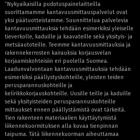
”Nykyaikaisilla pudotuspainelaitteilla
suorittamamme kantavuusmittauspalvelut ovat
yksi päätuotteistamme. Suunnittelua palvelevia
kantavuusmittauksia tehdään esimerkiksi yleiselle
tieverkolle, kaduille ja kaavateille sekä yksityis- ja
metsäautoteille. Teemme kantavuusmittauksia ja
rakennekerrosten kairauksia korjausvelan
korjaamiskohteisiin eri puolella Suomea.
Laadunvalvontaan kantavuusmittauksia tehdään
esimerkiksi päällystyskohteille, yleisten teiden
perusparannuskohteille ja
kelirikkokorjauskohteille. Uusille teille ja kaduille
sekä yksityisteiden perusparannuskohteille
mittaukset ennen päällystämistä ovat tärkeitä.
Tien rakenteen materiaalien käyttäytymistä
liikennekuormituksen alla kuvaa tienpinnan
taipuma. Tätä liikennekuorman aiheuttamaa