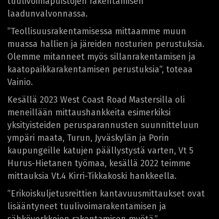
tuulivoimapuistojen rakentamisen
laadunvalvonnassa.
”Teollisuusrakentamisessa mittaamme muun
muassa hallien ja järeiden nosturien perustuksia.
Olemme mitanneet myös sillanrakentamisen ja
kaatopaikkarakentamisen perustuksia”, toteaa
Vainio.
Kesällä 2023 West Coast Road Mastersilla oli
meneillään mittaushankkeita esimerkiksi
yksityisteiden perusparannusten suunnitteluun
ympäri maata, Turun, Jyväskylän ja Porin
kaupungeille katujen päällystystä varten, Vt 5
Hurus-Hietanen työmaa, kesällä 2022 teimme
mittauksia Vt.4 Kirri-Tikkakoski hankkeella.
”Erikoiskuljetusreittien kantavuusmittaukset ovat
lisääntyneet tuulivoimarakentamisen ja