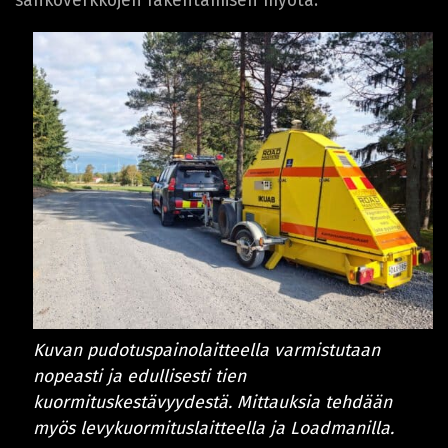
sähköverkkojen rakentamisen myötä.”
Kuvan pudotuspainolaitteella varmistutaan
nopeasti ja edullisesti tien
kuormituskestävyydestä. Mittauksia tehdään
myös levykuormituslaitteella ja Loadmanilla.