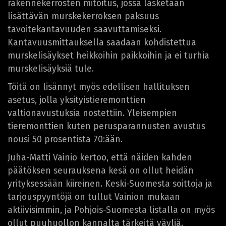
rakennekerrosten mitoitus, jossa lasketaan
lisättävän murskekerroksen paksuus
tavoitekantavuuden saavuttamiseksi.
Kantavuusmittauksella saadaan kohdistettua
murskelisäykset heikkoihin paikkoihin ja ei turhia
murskelisäyksiä tule.
Töitä on lisännyt myös edellisen hallituksen
asetus, jolla yksityistieremonttien
valtionavustuksia nostettiin. Yleisempien
tieremonttien kuten perusparannusten avustus
nousi 50 prosentista 70:ään.
Juha-Matti Vainio kertoo, että näiden kahden
päätöksen seurauksena kesä on ollut heidän
yrityksessään kiireinen. Keski-Suomesta soittoja ja
tarjouspyyntöjä on tullut Vainion mukaan
aktiivisimmin, ja Pohjois-Suomesta listalla on myös
ollut puuhuollon kannalta tärkeitä väyliä.