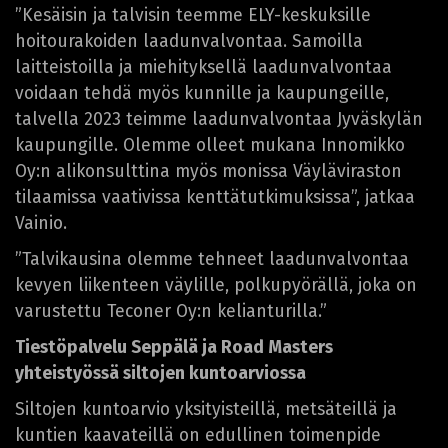
”Kesäisin ja talvisin teemme ELY-keskuksille
hoitourakoiden laadunvalvontaa. Samoilla
laitteistoilla ja miehityksellä laadunvalvontaa
voidaan tehdä myös kunnille ja kaupungeille,
talvella 2023 teimme laadunvalvontaa Jyväskylän
kaupungille. Olemme olleet mukana Innomikko
Oy:n alikonsulttina myös monissa Väyläviraston
tilaamissa vaativissa kenttätutkimuksissa”, jatkaa
Vainio.
”Talvikausina olemme tehneet laadunvalvontaa
kevyen liikenteen väylille, polkupyörällä, joka on
varustettu Teconer Oy:n kelianturilla.”
Tiestöpalvelu Seppälä ja Road Masters
yhteistyössä siltojen kuntoarviossa
Siltojen kuntoarvio yksityisteillä, metsäteillä ja
kuntien kaavateillä on edullinen toimenpide