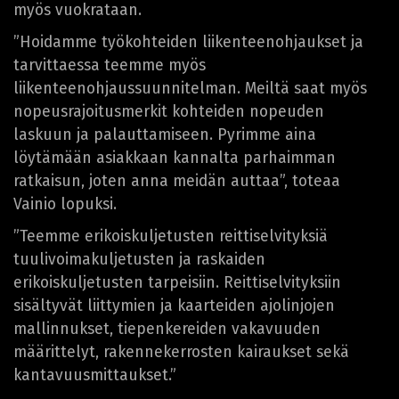
myös vuokrataan.
”Hoidamme työkohteiden liikenteenohjaukset ja
tarvittaessa teemme myös
liikenteenohjaussuunnitelman. Meiltä saat myös
nopeusrajoitusmerkit kohteiden nopeuden
laskuun ja palauttamiseen. Pyrimme aina
löytämään asiakkaan kannalta parhaimman
ratkaisun, joten anna meidän auttaa”, toteaa
Vainio lopuksi.
”Teemme erikoiskuljetusten reittiselvityksiä
tuulivoimakuljetusten ja raskaiden
erikoiskuljetusten tarpeisiin. Reittiselvityksiin
sisältyvät liittymien ja kaarteiden ajolinjojen
mallinnukset, tiepenkereiden vakavuuden
määrittelyt, rakennekerrosten kairaukset sekä
kantavuusmittaukset.”