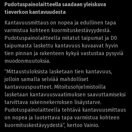
Pudotuspainolaitteella saadaan yleiskuva
tieverkon kantavuudesta
Kantavuusmittaus on nopea ja edullinen tapa
varmistua kohteen kuormituskestävyydestä.
Pudotuspainolaitteella mitatut taipumat ja D0
taipumasta laskettu kantavuus kuvaavat hyvin
tien pinnan ja rakenteen kykyä vastustaa pysyviä
muodonmuutoksia.
”Mittaustuloksista lasketaan tien kantavuus,
jolloin samalla selviää mahdolliset
kantavuuspuutteet. Mitoitusohjelmistoilla
lasketaan kantavuusvaatimuksen saavuttamiseksi
tarvittava rakennekerroksen lisäystarve.
Pudotuspainolaitteella tehtävä kantavuusmittaus
on nopea ja luotettava tapa varmistua kohteen
kuormituskestävyydestä”, kertoo Vainio.