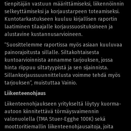
tienpitäjän vastuun määrittämiseksi, liikennöinnin
selkeyttämiseksi ja korjaustarpeen toteamiseksi.
Kuntotarkastukseen kuuluu kirjallisen raportin
laatiminen tilaajalle korjaussuosituksineen ja
alustavine kustannusarvioineen.
”Suosittelemme raportissa myös asiaan kuuluvaa
painorajoitusta sillalle. Siltakohtaisesta
kuntoarvioinnista annamme tarjouksen, jossa
hinta riippuu siltatyypistä ja sen sijainnista.
Sillankorjaussuunnittelusta voimme tehdä myös
tarjouksen”, muistuttaa Vainio.
Liikenteenohjaus
Liikenteenohjaukseen yritykseltä löytyy kuorma-
autoon kiinnitettävä törmäysvaimennin
valonuolella (TMA Stuer-Egghe 100K) sekä
moottoritiemallin liikenteenohjausaitoja, joita