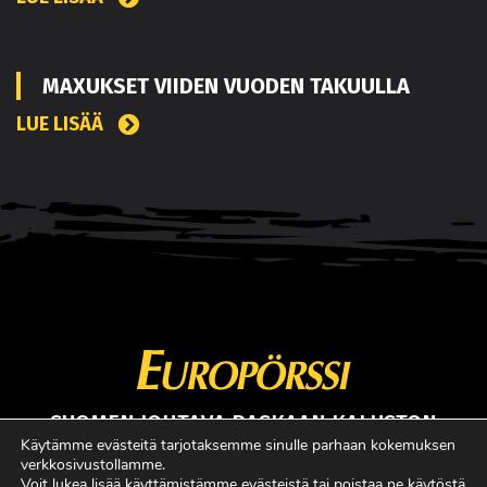
MAXUKSET VIIDEN VUODEN TAKUULLA
LUE LISÄÄ
SUOMEN JOHTAVA RASKAAN KALUSTON
ERIKOISLEHTI
Käytämme evästeitä tarjotaksemme sinulle parhaan kokemuksen
verkkosivustollamme.
Copyright © Faktavisa Oy / Europörssi 2017. All Rights Reserved.
Voit lukea lisää käyttämistämme evästeistä tai poistaa ne käytöstä