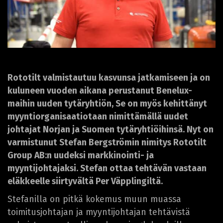
Rototilt valmistautuu kasvunsa jatkamiseen ja on
kuluneen vuoden aikana perustanut Benelux-
maihin uuden tytäryhtiön, Se on myös kehittänyt
myyntiorganisaatiotaan nimittämällä uudet
johtajat Norjan ja Suomen tytäryhtiöihinsä. Nyt on
varmistunut Stefan Bergströmin nimitys Rototilt
Group AB:n uudeksi markkinointi- ja
myyntijohtajaksi. Stefan ottaa tehtävän vastaan
eläkkeelle siirtyvältä Per Väpplingiltä.
Stefanilla on pitkä kokemus muun muassa
toimitusjohtajan ja myyntijohtajan tehtävistä