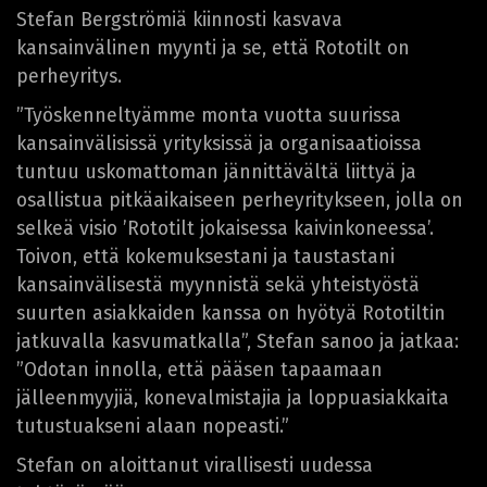
Stefan Bergströmiä kiinnosti kasvava
kansainvälinen myynti ja se, että Rototilt on
perheyritys.
”Työskenneltyämme monta vuotta suurissa
kansainvälisissä yrityksissä ja organisaatioissa
tuntuu uskomattoman jännittävältä liittyä ja
osallistua pitkäaikaiseen perheyritykseen, jolla on
selkeä visio ’Rototilt jokaisessa kaivinkoneessa’.
Toivon, että kokemuksestani ja taustastani
kansainvälisestä myynnistä sekä yhteistyöstä
suurten asiakkaiden kanssa on hyötyä Rototiltin
jatkuvalla kasvumatkalla”, Stefan sanoo ja jatkaa:
”Odotan innolla, että pääsen tapaamaan
jälleenmyyjiä, konevalmistajia ja loppuasiakkaita
tutustuakseni alaan nopeasti.”
Stefan on aloittanut virallisesti uudessa