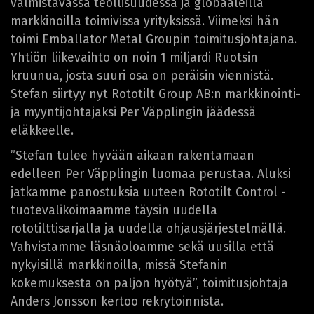
valmistavassa teollisuudessa ja globaaleilla
markkinoilla toimivissa yrityksissä. Viimeksi hän
toimi Emballator Metal Groupin toimitusjohtajana.
Yhtiön liikevaihto on noin 1 miljardi Ruotsin
kruunua, josta suuri osa on peräisin viennistä.
Stefan siirtyy nyt Rototilt Group AB:n markkinointi-
ja myyntijohtajaksi Per Väpplingin jäädessä
eläkkeelle.
”Stefan tulee hyvään aikaan rakentamaan
edelleen Per Väpplingin luomaa perustaa. Aluksi
jatkamme panostuksia uuteen Rototilt Control -
tuotevalikoimaamme täysin uudella
rototilttisarjalla ja uudella ohjausjärjestelmällä.
Vahvistamme läsnäoloamme sekä uusilla että
nykyisillä markkinoilla, missä Stefanin
kokemuksesta on paljon hyötyä”, toimitusjohtaja
Anders Jonsson kertoo rekrytoinnista.