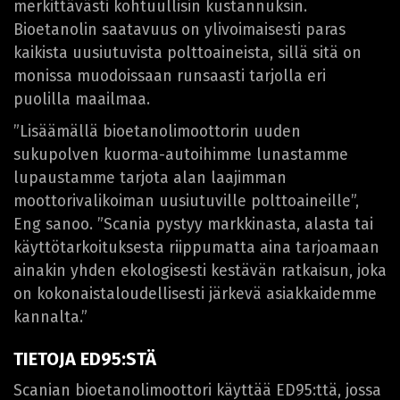
merkittävästi kohtuullisin kustannuksin.
Bioetanolin saatavuus on ylivoimaisesti paras
kaikista uusiutuvista polttoaineista, sillä sitä on
monissa muodoissaan runsaasti tarjolla eri
puolilla maailmaa.
”Lisäämällä bioetanolimoottorin uuden
sukupolven kuorma-autoihimme lunastamme
lupaustamme tarjota alan laajimman
moottorivalikoiman uusiutuville polttoaineille”,
Eng sanoo. ”Scania pystyy markkinasta, alasta tai
käyttötarkoituksesta riippumatta aina tarjoamaan
ainakin yhden ekologisesti kestävän ratkaisun, joka
on kokonaistaloudellisesti järkevä asiakkaidemme
kannalta.”
TIETOJA ED95:STÄ
Scanian bioetanolimoottori käyttää ED95:ttä, jossa