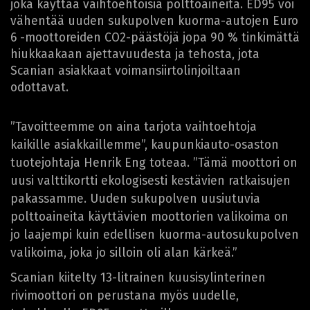
joka käyttää vaihtoehtoisia polttoaineita. ED95 voi
vähentää uuden sukupolven kuorma-autojen Euro
6 -moottoreiden CO2-päästöjä jopa 90 % tinkimättä
hiukkaakaan ajettavuudesta ja tehosta, jota
Scanian asiakkaat voimansiirtolinjoiltaan
odottavat.
”Tavoitteemme on aina tarjota vaihtoehtoja
kaikille asiakkaillemme”, kaupunkiauto-osaston
tuotejohtaja Henrik Eng toteaa. ”Tämä moottori on
uusi valttikortti ekologisesti kestävien ratkaisujen
pakassamme. Uuden sukupolven uusiutuvia
polttoaineita käyttävien moottorien valikoima on
jo laajempi kuin edellisen kuorma-autosukupolven
valikoima, joka jo silloin oli alan kärkeä.”
Scanian kiitelty 13-litrainen kuusisylinterinen
rivimoottori on perustana myös uudelle,