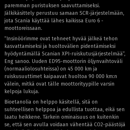
paremman puristuksen saavuttamiseksi.
Jälkikäsittely perustuu samaan SCR-järjestelmään,
jota Scania käyttää lähes kaikissa Euro 6 -
moottoreissaan.
”Insinöörimme ovat tehneet hyvää jälkeä tehon
kasvattamiseksi ja huoltovälien pidentämiseksi
hyödyntämällä Scanian XPI-ruiskutusjärjestelmää”,
Eng sanoo. Uuden ED95-moottorin öljynvaihtoväli
(normaaliolosuhteissa) on 45 000 km ja
ruiskusuuttimet kaipaavat huoltoa 90 000 km:n
välein, mitkä ovat tälle moottorityypille varsin
kelpoja lukuja.
Bioetanolia on helppo käsitellä, sitä on
suhteellisen helppoa ja edullista tuottaa, eikä sen
laatu heikkene. Tärkein ominaisuus on kuitenkin
se, että sen avulla voidaan vähentää CO2-päästöjä