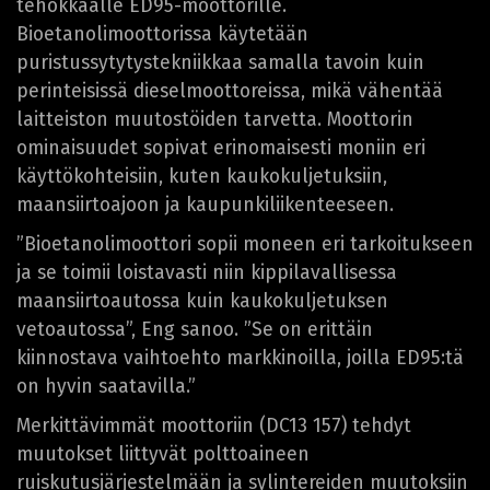
tehokkaalle ED95-moottorille.
Bioetanolimoottorissa käytetään
puristussytytystekniikkaa samalla tavoin kuin
perinteisissä dieselmoottoreissa, mikä vähentää
laitteiston muutostöiden tarvetta. Moottorin
ominaisuudet sopivat erinomaisesti moniin eri
käyttökohteisiin, kuten kaukokuljetuksiin,
maansiirtoajoon ja kaupunkiliikenteeseen.
”Bioetanolimoottori sopii moneen eri tarkoitukseen
ja se toimii loistavasti niin kippilavallisessa
maansiirtoautossa kuin kaukokuljetuksen
vetoautossa”, Eng sanoo. ”Se on erittäin
kiinnostava vaihtoehto markkinoilla, joilla ED95:tä
on hyvin saatavilla.”
Merkittävimmät moottoriin (DC13 157) tehdyt
muutokset liittyvät polttoaineen
ruiskutusjärjestelmään ja sylintereiden muutoksiin