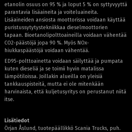
etanolin osuus on 95 % ja loput 5 % on syttyvyyttä
parantavia lisäaineita ja voiteluaineita.
Lisäaineiden ansiosta moottorissa voidaan käyttää
puristussytytystekniikkaa dieselmoottorien
tapaan. Bioetanolipolttoaineilla voidaan vähentää
CO2-päästöjä jopa 90 %. Myös NOx-
hiukkaspäästöjä voidaan vähentää.
ED95-polttoainetta voidaan säilyttää ja pumpata
kuten dieseliä ja se toimii hyvin matalissa
lämpötiloissa. Joillakin alueilla on yleisiä
tankkauspisteitä, mutta ei ole mitenkään
harvinaista, että kuljetusyritys on perustanut niitä
itse.
Lisätiedot
Örjan Åslund, tuotepäällikkö Scania Trucks, puh.