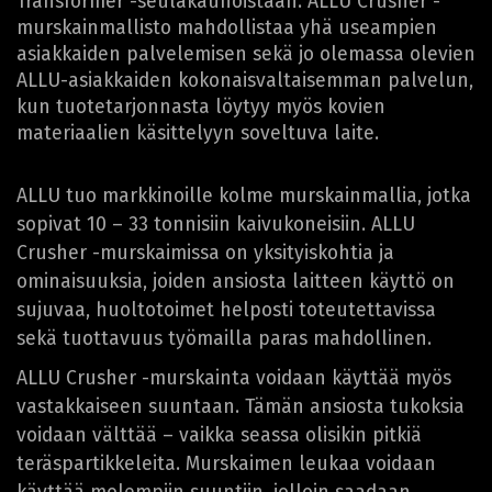
Transformer -seulakauhoistaan. ALLU Crusher -
murskainmallisto mahdollistaa yhä useampien
asiakkaiden palvelemisen sekä jo olemassa olevien
ALLU-asiakkaiden kokonaisvaltaisemman palvelun,
kun tuotetarjonnasta löytyy myös kovien
materiaalien käsittelyyn soveltuva laite.
ALLU tuo markkinoille kolme murskainmallia, jotka
sopivat 10 – 33 tonnisiin kaivukoneisiin. ALLU
Crusher -murskaimissa on yksityiskohtia ja
ominaisuuksia, joiden ansiosta laitteen käyttö on
sujuvaa, huoltotoimet helposti toteutettavissa
sekä tuottavuus työmailla paras mahdollinen.
ALLU Crusher -murskainta voidaan käyttää myös
vastakkaiseen suuntaan. Tämän ansiosta tukoksia
voidaan välttää – vaikka seassa olisikin pitkiä
teräspartikkeleita. Murskaimen leukaa voidaan