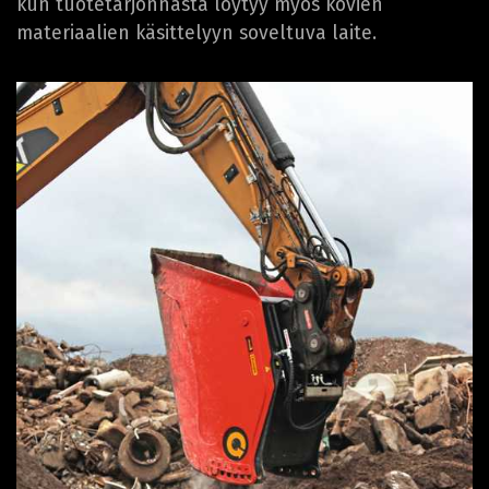
kun tuotetarjonnasta löytyy myös kovien
materiaalien käsittelyyn soveltuva laite.