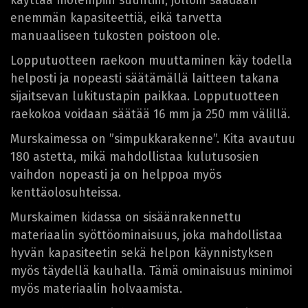
käyttää molempiin suuntiin, jolloin saadaan
enemmän kapasiteettiä, eikä tarvetta
manuaaliseen tukosten poistoon ole.
Lopputuotteen raekoon muuttaminen käy todella
helposti ja nopeasti säätämällä laitteen takana
sijaitsevan lukitustapin paikkaa. Lopputuotteen
raekokoa voidaan säätää 16 mm ja 250 mm välillä.
Murskaimessa on ”simpukkarakenne”. Kita avautuu
180 astetta, mikä mahdollistaa kulutusosien
vaihdon nopeasti ja on helppoa myös
kenttäolosuhteissa.
Murskaimen kidassa on sisäänrakennettu
materiaalin syöttöominaisuus, joka mahdollistaa
hyvän kapasiteetin sekä helpon käynnistyksen
myös täydellä kauhalla. Tämä ominaisuus minimoi
myös materiaalin holvaamista.