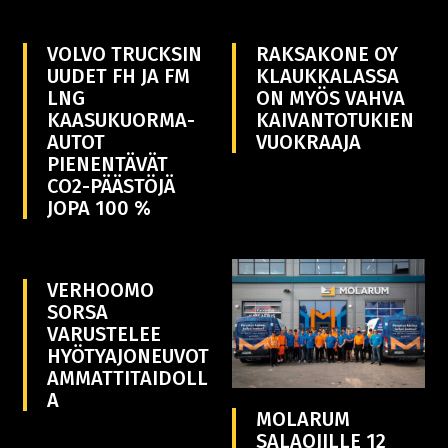
VOLVO TRUCKSIN
RAKSAKONE OY
UUDET FH JA FM
KLAUKKALASSA
LNG
ON MYÖS VAHVA
KAASUKUORMA-
KAIVANTOTUKIEN
AUTOT
VUOKRAAJA
PIENENTÄVÄT
CO2-PÄÄSTÖJÄ
JOPA 100 %
VERHOOMO
SORSA
VARUSTELEE
HYÖTYAJONEUVOT
AMMATTITAIDOLL
A
MOLARUM
SALAOJILLE 12