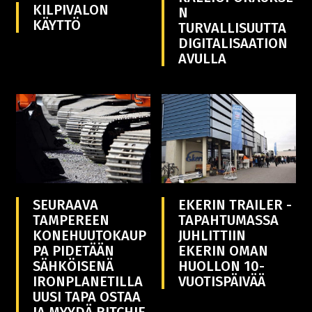
KILPIVALON
N
KÄYTTÖ
TURVALLISUUTTA
DIGITALISAATION
AVULLA
SEURAAVA
EKERIN TRAILER -
TAMPEREEN
TAPAHTUMASSA
KONEHUUTOKAUP
JUHLITTIIN
PA PIDETÄÄN
EKERIN OMAN
SÄHKÖISENÄ
HUOLLON 10-
IRONPLANETILLA
VUOTISPÄIVÄÄ
UUSI TAPA OSTAA
JA MYYDÄ RITCHIE