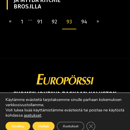
BROS.ILLA
…
«
1
91
92
93
94
»
SUOMEN JOHTAVA RASKAAN KALUSTON
ERIKOISLEHTI
Käytämme evästeitä tarjotaksemme sinulle parhaan kokemuksen
verkkosivustollamme.
Copyright © Faktavisa Oy / Europörssi 2017. All Rights Reserved.
Voit lukea lisää käyttämistämme evästeistä tai poistaa ne käytöstä
kohdassa
asetukset
.
· Madeby:
VÄRIKÄS
Sulje evästebanneri
Hyväksy
Hylkää
Asetukset