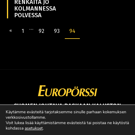
RENKAITA JO
KOLMANNESSA
POLVESSA
…
«
1
92
93
94
SUOMEN JOHTAVA RASKAAN KALUSTON
ERIKOISLEHTI
Käytämme evästeitä tarjotaksemme sinulle parhaan kokemuksen
verkkosivustollamme.
Copyright © Faktavisa Oy / Europörssi 2017. All Rights Reserved.
Voit lukea lisää käyttämistämme evästeistä tai poistaa ne käytöstä
kohdassa
asetukset
.
· Madeby:
VÄRIKÄS