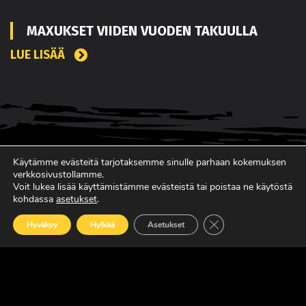
MAXUKSET VIIDEN VUODEN TAKUULLA
LUE LISÄÄ
Käytämme evästeitä tarjotaksemme sinulle parhaan kokemuksen
verkkosivustollamme.
Voit lukea lisää käyttämistämme evästeistä tai poistaa ne käytöstä
kohdassa
asetukset
.
Sulje evästebanneri
Hyväksy
Hylkää
Asetukset
SUOMEN JOHTAVA RASKAAN KALUSTON
ERIKOISLEHTI
Copyright © Faktavisa Oy / Europörssi 2017. All Rights Reserved.
· Madeby:
VÄRIKÄS