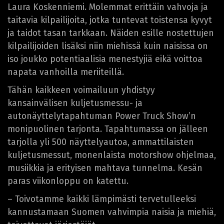
Laura Koskenniemi. Molemmat erittäin vahvoja ja
taitavia kilpailijoita, jotka tuntevat toistensa kyvyt
ja taidot tasan tarkkaan. Näiden esille nostettujen
kilpailijoiden lisäksi niin miehissä kuin naisissa on
iso joukko potentiaalisia menestyjiä eikä voittoa
napata vanhoilla meriiteillä.
Tähän kaikkeen voimailuun yhdistyy
kansainvälisen kuljetusmessu- ja
autonäyttelytapahtuman Power Truck Show’n
monipuolinen tarjonta. Tapahtumassa on jälleen
tarjolla yli 500 näyttelyautoa, ammattilaisten
kuljetusmessut, monenlaista motorshow ohjelmaa,
musiikkia ja erityisen mahtava tunnelma. Kesän
paras viikonloppu on katettu.
– Toivotamme kaikki lämpimästi tervetulleeksi
kannustamaan Suomen vahvimpia naisia ja miehiä,