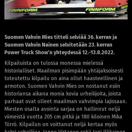
Suomen Vahvin Mies titteli selviää 36. kerran ja
Suomen Vahvin Nainen selvitetään 23. kerran
Power Truck Show’n yhteydessä 12.-13.8.2022.
Kilpailuista on tulossa monessa mielessä
historialliset. Maailman pisimpään yhtäjaksoisesti
toteutettu kilpailu on aina ollut haasteellinen ja
armoton. Suomen Vahvin Mies on nostanut esiin
historiansa aikana monia kovia urheilijoita, joista
parhaat ovat olleet maailman vahvimpia lajissaan.
Miesten osalta avointa sarjaa on hallinnut neljä
viimeistä vuotta 205 cm pitkä ja 180 kiloinen Mika
Törrö. Kilpailun on voittanut neljä kertaa myös