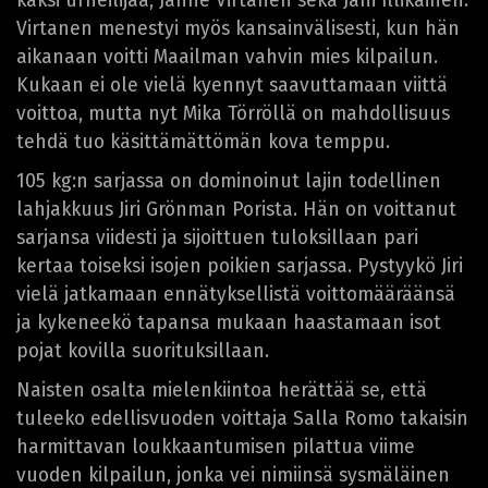
kaksi urheilijaa, Janne Virtanen sekä Jani Illikainen.
Virtanen menestyi myös kansainvälisesti, kun hän
aikanaan voitti Maailman vahvin mies kilpailun.
Kukaan ei ole vielä kyennyt saavuttamaan viittä
voittoa, mutta nyt Mika Törröllä on mahdollisuus
tehdä tuo käsittämättömän kova temppu.
105 kg:n sarjassa on dominoinut lajin todellinen
lahjakkuus Jiri Grönman Porista. Hän on voittanut
sarjansa viidesti ja sijoittuen tuloksillaan pari
kertaa toiseksi isojen poikien sarjassa. Pystyykö Jiri
vielä jatkamaan ennätyksellistä voittomääräänsä
ja kykeneekö tapansa mukaan haastamaan isot
pojat kovilla suorituksillaan.
Naisten osalta mielenkiintoa herättää se, että
tuleeko edellisvuoden voittaja Salla Romo takaisin
harmittavan loukkaantumisen pilattua viime
vuoden kilpailun, jonka vei nimiinsä sysmäläinen